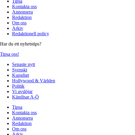
Tipsa
Kontakta oss
Annonsera
Redaktion
Om oss
Arkiv
Redaktionell policy
Har du ett nyhetstips?
Tipsa oss!
Senaste nytt
Svenskt
Kungligt
Hollywood & Världen
Politik
Vi avslöjar
Kändisar A-Ö
Tipsa
Kontakta oss
Annonsera
Redaktion
Om oss
Arkiv