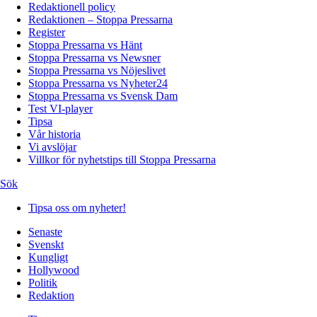
Redaktionell policy
Redaktionen – Stoppa Pressarna
Register
Stoppa Pressarna vs Hänt
Stoppa Pressarna vs Newsner
Stoppa Pressarna vs Nöjeslivet
Stoppa Pressarna vs Nyheter24
Stoppa Pressarna vs Svensk Dam
Test VI-player
Tipsa
Vår historia
Vi avslöjar
Villkor för nyhetstips till Stoppa Pressarna
Sök
Tipsa oss om nyheter!
Senaste
Svenskt
Kungligt
Hollywood
Politik
Redaktion