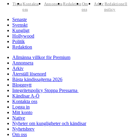
Tipsa
Kontakta
Annonsera
Redaktion
Om
Arkiv
Redaktionell
oss
oss
policy
Senaste
Svenskt
Kungligt
Hollywood
Politik
Redaktion
Allmänna villkor för Premium
Annonsera
Arkiv
Återställ lösenord
Bästa kändissajterna 2026
Bloggnytt
Integritetspolicy Stoppa Pressarna
Kändisar A-Ö
Kontakta oss
Logga in
Mitt konto
Native
Nyheter om kungligheter och kändisar
Nyhetsbrev
Om oss