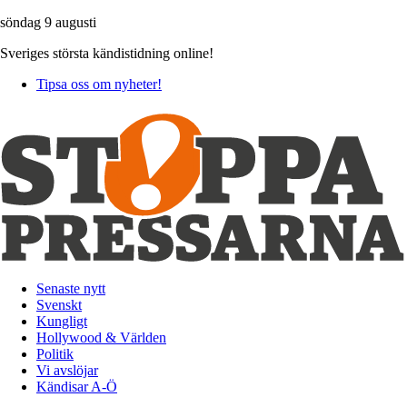
söndag 9 augusti
Sveriges största kändistidning online!
Tipsa oss om nyheter!
Senaste nytt
Svenskt
Kungligt
Hollywood & Världen
Politik
Vi avslöjar
Kändisar A-Ö