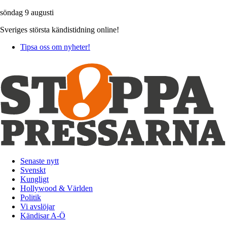
söndag 9 augusti
Sveriges största kändistidning online!
Tipsa oss om nyheter!
Senaste nytt
Svenskt
Kungligt
Hollywood & Världen
Politik
Vi avslöjar
Kändisar A-Ö