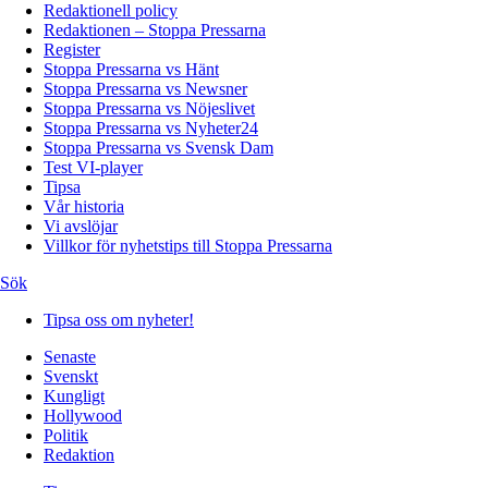
Redaktionell policy
Redaktionen – Stoppa Pressarna
Register
Stoppa Pressarna vs Hänt
Stoppa Pressarna vs Newsner
Stoppa Pressarna vs Nöjeslivet
Stoppa Pressarna vs Nyheter24
Stoppa Pressarna vs Svensk Dam
Test VI-player
Tipsa
Vår historia
Vi avslöjar
Villkor för nyhetstips till Stoppa Pressarna
Sök
Tipsa oss om nyheter!
Senaste
Svenskt
Kungligt
Hollywood
Politik
Redaktion