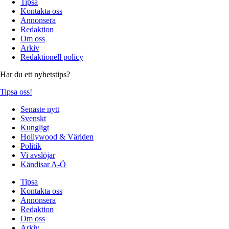
Tipsa
Kontakta oss
Annonsera
Redaktion
Om oss
Arkiv
Redaktionell policy
Har du ett nyhetstips?
Tipsa oss!
Senaste nytt
Svenskt
Kungligt
Hollywood & Världen
Politik
Vi avslöjar
Kändisar A-Ö
Tipsa
Kontakta oss
Annonsera
Redaktion
Om oss
Arkiv