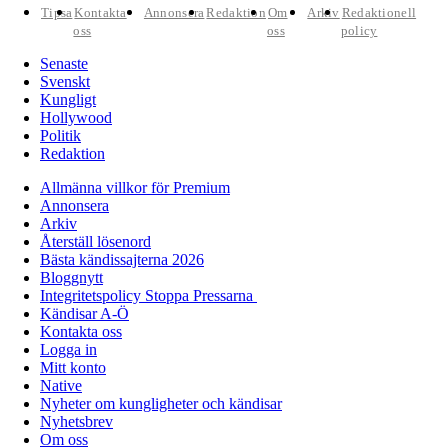
Tipsa
Kontakta
Annonsera
Redaktion
Om
Arkiv
Redaktionell
oss
oss
policy
Senaste
Svenskt
Kungligt
Hollywood
Politik
Redaktion
Allmänna villkor för Premium
Annonsera
Arkiv
Återställ lösenord
Bästa kändissajterna 2026
Bloggnytt
Integritetspolicy Stoppa Pressarna
Kändisar A-Ö
Kontakta oss
Logga in
Mitt konto
Native
Nyheter om kungligheter och kändisar
Nyhetsbrev
Om oss