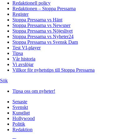
Redaktionell policy
Redaktionen – Stoppa Pressarna
Register
Stoppa Pressarna vs Hänt
Stoppa Pressarna vs Newsner
Stoppa Pressarna vs Nöjeslivet
Stoppa Pressarna vs Nyheter24
Stoppa Pressarna vs Svensk Dam
Test VI-player
Tipsa
Vår historia
Vi avslöjar
Villkor för nyhetstips till Stoppa Pressarna
Sök
Tipsa oss om nyheter!
Senaste
Svenskt
Kungligt
Hollywood
Politik
Redaktion