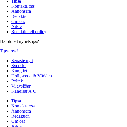
Tipsa
Kontakta oss
Annonsera
Redaktion
Om oss
Arkiv
Redaktionell policy
Har du ett nyhetstips?
Tipsa oss!
Senaste nytt
Svenskt
Kungligt
Hollywood & Världen
Politik
Vi avslöjar
Kändisar A-Ö
Tipsa
Kontakta oss
Annonsera
Redaktion
Om oss
Arkiv