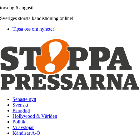
torsdag 6 augusti
Sveriges största kändistidning online!
Tipsa oss om nyheter!
Senaste nytt
Svenskt
Kungligt
Hollywood & Världen
Politik
Vi avslöjar
Kändisar A-Ö