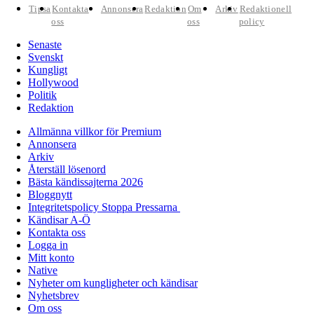
Tipsa
Kontakta
Annonsera
Redaktion
Om
Arkiv
Redaktionell
oss
oss
policy
Senaste
Svenskt
Kungligt
Hollywood
Politik
Redaktion
Allmänna villkor för Premium
Annonsera
Arkiv
Återställ lösenord
Bästa kändissajterna 2026
Bloggnytt
Integritetspolicy Stoppa Pressarna
Kändisar A-Ö
Kontakta oss
Logga in
Mitt konto
Native
Nyheter om kungligheter och kändisar
Nyhetsbrev
Om oss