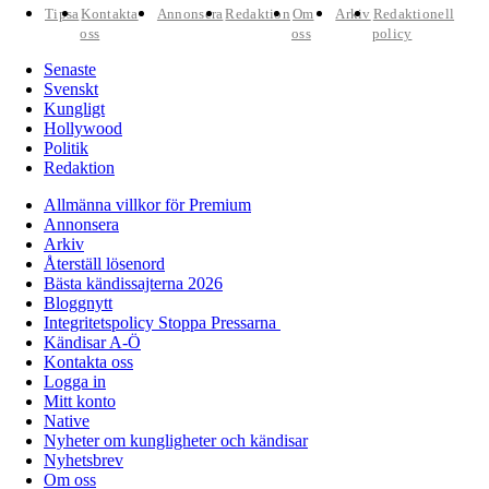
Tipsa
Kontakta
Annonsera
Redaktion
Om
Arkiv
Redaktionell
oss
oss
policy
Senaste
Svenskt
Kungligt
Hollywood
Politik
Redaktion
Allmänna villkor för Premium
Annonsera
Arkiv
Återställ lösenord
Bästa kändissajterna 2026
Bloggnytt
Integritetspolicy Stoppa Pressarna
Kändisar A-Ö
Kontakta oss
Logga in
Mitt konto
Native
Nyheter om kungligheter och kändisar
Nyhetsbrev
Om oss