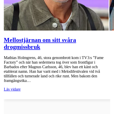
Mellostjärnan om sitt svåra
drogmissbruk
Mathias Holmgrens, 46, stora genombrott kom i TV3:s ”Fame
Factory” och när han sedermera tog över som frontfigur i
Barbados efter Magnus Carlsson, 46, blev han ett känt och
etablerat namn. Han har varit med i Melodifestivalen vid två
tillfällen och turnerade land och rike runt. Men bakom den
framgångsrika…
Läs vidare