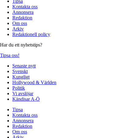
Tipsa
Kontakta oss
Annonsera
Redaktion
Om oss
Arkiv
Redaktionell policy
Har du ett nyhetstips?
Tipsa oss!
Senaste nytt
Svenskt
Kungligt
Hollywood & Världen
Politik
Vi avslöjar
Kändisar A-Ö
Tipsa
Kontakta oss
Annonsera
Redaktion
Om oss
Arkiv