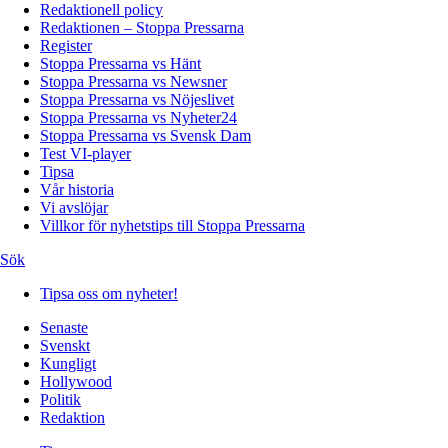
Redaktionell policy
Redaktionen – Stoppa Pressarna
Register
Stoppa Pressarna vs Hänt
Stoppa Pressarna vs Newsner
Stoppa Pressarna vs Nöjeslivet
Stoppa Pressarna vs Nyheter24
Stoppa Pressarna vs Svensk Dam
Test VI-player
Tipsa
Vår historia
Vi avslöjar
Villkor för nyhetstips till Stoppa Pressarna
Sök
Tipsa oss om nyheter!
Senaste
Svenskt
Kungligt
Hollywood
Politik
Redaktion