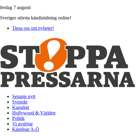
fredag 7 augusti
Sveriges största kändistidning online!
Tipsa oss om nyheter!
Senaste nytt
Svenskt
Kungligt
Hollywood & Världen
Politik
Vi avslöjar
Kändisar A-Ö