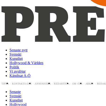
Senaste nytt
Svenskt
Kungligt
Hollywood & Världen
Politik
Vi avslöjar
Kändisar A-Ö
TIPSA
KONTAKTA OSS
ANNONSERA
REDAKTION
OM OSS
ARKIV
REDAK
Senaste
Svenskt
Kungligt
Hollywood