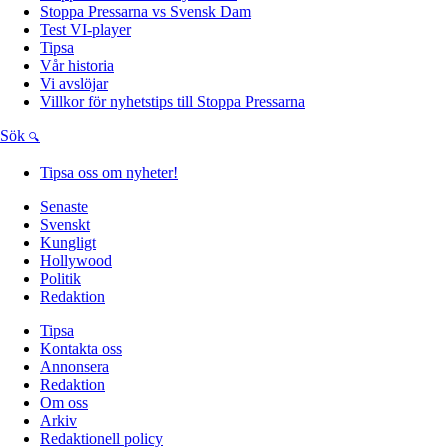
Stoppa Pressarna vs Svensk Dam
Test VI-player
Tipsa
Vår historia
Vi avslöjar
Villkor för nyhetstips till Stoppa Pressarna
Sök
Tipsa oss om nyheter!
Senaste
Svenskt
Kungligt
Hollywood
Politik
Redaktion
Tipsa
Kontakta oss
Annonsera
Redaktion
Om oss
Arkiv
Redaktionell policy