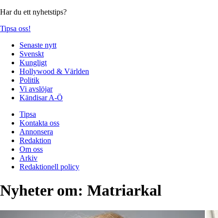
Har du ett nyhetstips?
Tipsa oss!
Senaste nytt
Svenskt
Kungligt
Hollywood & Världen
Politik
Vi avslöjar
Kändisar A-Ö
Tipsa
Kontakta oss
Annonsera
Redaktion
Om oss
Arkiv
Redaktionell policy
Nyheter om:
Matriarkal