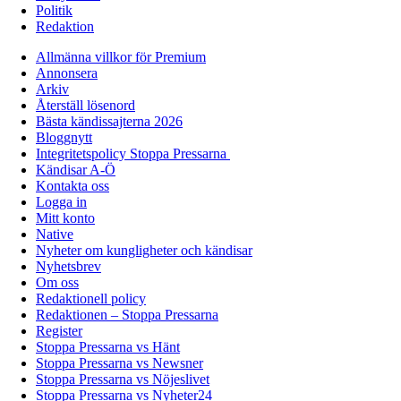
Politik
Redaktion
Allmänna villkor för Premium
Annonsera
Arkiv
Återställ lösenord
Bästa kändissajterna 2026
Bloggnytt
Integritetspolicy Stoppa Pressarna
Kändisar A-Ö
Kontakta oss
Logga in
Mitt konto
Native
Nyheter om kungligheter och kändisar
Nyhetsbrev
Om oss
Redaktionell policy
Redaktionen – Stoppa Pressarna
Register
Stoppa Pressarna vs Hänt
Stoppa Pressarna vs Newsner
Stoppa Pressarna vs Nöjeslivet
Stoppa Pressarna vs Nyheter24