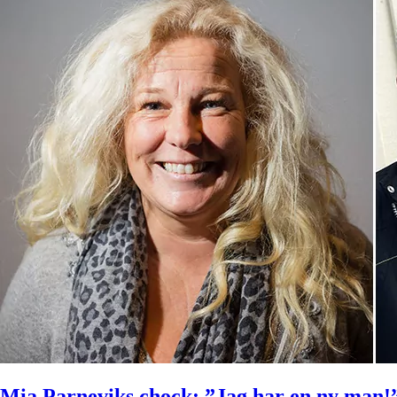
Mia Parneviks chock: ”Jag har en ny man!