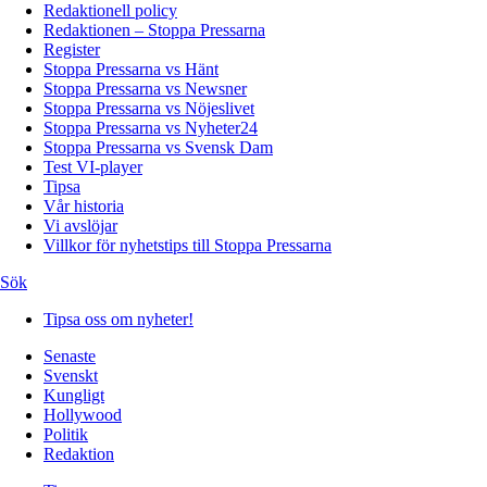
Redaktionell policy
Redaktionen – Stoppa Pressarna
Register
Stoppa Pressarna vs Hänt
Stoppa Pressarna vs Newsner
Stoppa Pressarna vs Nöjeslivet
Stoppa Pressarna vs Nyheter24
Stoppa Pressarna vs Svensk Dam
Test VI-player
Tipsa
Vår historia
Vi avslöjar
Villkor för nyhetstips till Stoppa Pressarna
Sök
Tipsa oss om nyheter!
Senaste
Svenskt
Kungligt
Hollywood
Politik
Redaktion