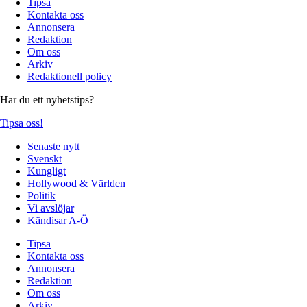
Tipsa
Kontakta oss
Annonsera
Redaktion
Om oss
Arkiv
Redaktionell policy
Har du ett nyhetstips?
Tipsa oss!
Senaste nytt
Svenskt
Kungligt
Hollywood & Världen
Politik
Vi avslöjar
Kändisar A-Ö
Tipsa
Kontakta oss
Annonsera
Redaktion
Om oss
Arkiv