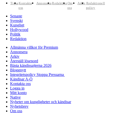
Tipsa
Kontakta
Annonsera
Redaktion
Om
Arkiv
Redaktionell
oss
oss
policy
Senaste
Svenskt
Kungligt
Hollywood
Politik
Redaktion
Allmänna villkor för Premium
Annonsera
Arkiv
Återställ lösenord
Bästa kändissajterna 2026
Bloggnytt
Integritetspolicy Stoppa Pressarna
Kändisar A-Ö
Kontakta oss
Logga in
Mitt konto
Native
Nyheter om kungligheter och kändisar
Nyhetsbrev
Om oss