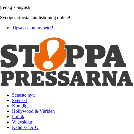
fredag 7 augusti
Sveriges största kändistidning online!
Tipsa oss om nyheter!
Senaste nytt
Svenskt
Kungligt
Hollywood & Världen
Politik
Vi avslöjar
Kändisar A-Ö