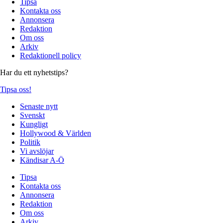
Tipsa
Kontakta oss
Annonsera
Redaktion
Om oss
Arkiv
Redaktionell policy
Har du ett nyhetstips?
Tipsa oss!
Senaste nytt
Svenskt
Kungligt
Hollywood & Världen
Politik
Vi avslöjar
Kändisar A-Ö
Tipsa
Kontakta oss
Annonsera
Redaktion
Om oss
Arkiv