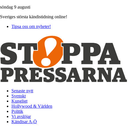
söndag 9 augusti
Sveriges största kändistidning online!
Tipsa oss om nyheter!
Senaste nytt
Svenskt
Kungligt
Hollywood & Världen
Politik
Vi avslöjar
Kändisar A-Ö