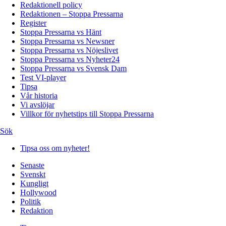
Redaktionell policy
Redaktionen – Stoppa Pressarna
Register
Stoppa Pressarna vs Hänt
Stoppa Pressarna vs Newsner
Stoppa Pressarna vs Nöjeslivet
Stoppa Pressarna vs Nyheter24
Stoppa Pressarna vs Svensk Dam
Test VI-player
Tipsa
Vår historia
Vi avslöjar
Villkor för nyhetstips till Stoppa Pressarna
Sök
Tipsa oss om nyheter!
Senaste
Svenskt
Kungligt
Hollywood
Politik
Redaktion