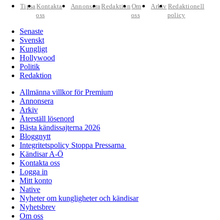
Tipsa
Kontakta
Annonsera
Redaktion
Om
Arkiv
Redaktionell
oss
oss
policy
Senaste
Svenskt
Kungligt
Hollywood
Politik
Redaktion
Allmänna villkor för Premium
Annonsera
Arkiv
Återställ lösenord
Bästa kändissajterna 2026
Bloggnytt
Integritetspolicy Stoppa Pressarna
Kändisar A-Ö
Kontakta oss
Logga in
Mitt konto
Native
Nyheter om kungligheter och kändisar
Nyhetsbrev
Om oss