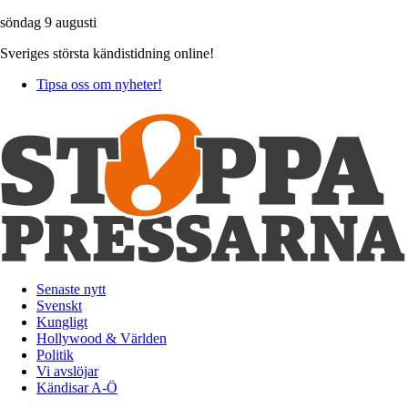
söndag 9 augusti
Sveriges största kändistidning online!
Tipsa oss om nyheter!
Senaste nytt
Svenskt
Kungligt
Hollywood & Världen
Politik
Vi avslöjar
Kändisar A-Ö