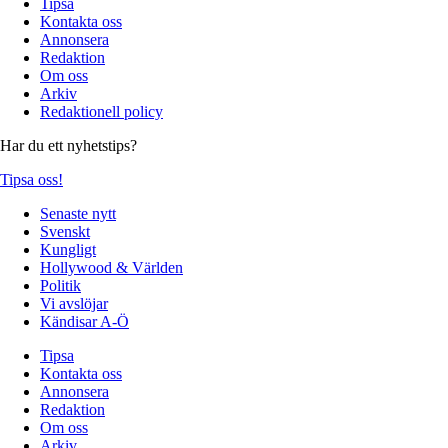
Tipsa
Kontakta oss
Annonsera
Redaktion
Om oss
Arkiv
Redaktionell policy
Har du ett nyhetstips?
Tipsa oss!
Senaste nytt
Svenskt
Kungligt
Hollywood & Världen
Politik
Vi avslöjar
Kändisar A-Ö
Tipsa
Kontakta oss
Annonsera
Redaktion
Om oss
Arkiv