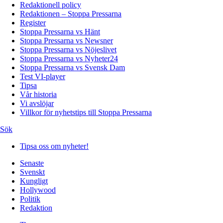
Redaktionell policy
Redaktionen – Stoppa Pressarna
Register
Stoppa Pressarna vs Hänt
Stoppa Pressarna vs Newsner
Stoppa Pressarna vs Nöjeslivet
Stoppa Pressarna vs Nyheter24
Stoppa Pressarna vs Svensk Dam
Test VI-player
Tipsa
Vår historia
Vi avslöjar
Villkor för nyhetstips till Stoppa Pressarna
Sök
Tipsa oss om nyheter!
Senaste
Svenskt
Kungligt
Hollywood
Politik
Redaktion