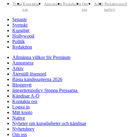
Tipsa
Kontakta
Annonsera
Redaktion
Om
Arkiv
Redaktionell
oss
oss
policy
Senaste
Svenskt
Kungligt
Hollywood
Politik
Redaktion
Allmänna villkor för Premium
Annonsera
Arkiv
Återställ lösenord
Bästa kändissajterna 2026
Bloggnytt
Integritetspolicy Stoppa Pressarna
Kändisar A-Ö
Kontakta oss
Logga in
Mitt konto
Native
Nyheter om kungligheter och kändisar
Nyhetsbrev
Om oss