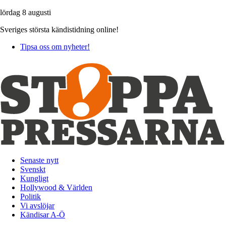
lördag 8 augusti
Sveriges största kändistidning online!
Tipsa oss om nyheter!
Senaste nytt
Svenskt
Kungligt
Hollywood & Världen
Politik
Vi avslöjar
Kändisar A-Ö