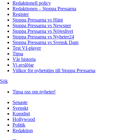
Redaktionell policy
Redaktionen – Stoppa Pressarna
Register
Stoppa Pressarna vs Hänt
Stoppa Pressarna vs Newsner
Stoppa Pressarna vs Nöjeslivet
Stoppa Pressarna vs Nyheter24
Stoppa Pressarna vs Svensk Dam
Test VI-player
Tipsa
Vår historia
Vi avslöjar
Villkor för nyhetstips till Stoppa Pressarna
Sök
Tipsa oss om nyheter!
Senaste
Svenskt
Kungligt
Hollywood
Politik
Redaktion