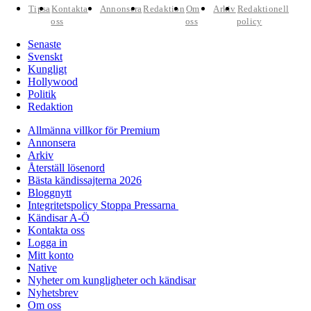
Tipsa
Kontakta
Annonsera
Redaktion
Om
Arkiv
Redaktionell
oss
oss
policy
Senaste
Svenskt
Kungligt
Hollywood
Politik
Redaktion
Allmänna villkor för Premium
Annonsera
Arkiv
Återställ lösenord
Bästa kändissajterna 2026
Bloggnytt
Integritetspolicy Stoppa Pressarna
Kändisar A-Ö
Kontakta oss
Logga in
Mitt konto
Native
Nyheter om kungligheter och kändisar
Nyhetsbrev
Om oss