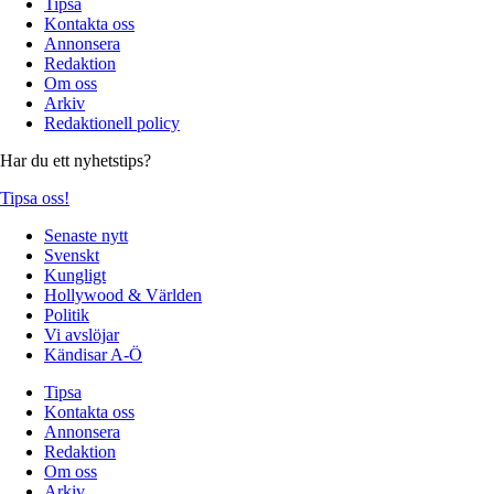
Tipsa
Kontakta oss
Annonsera
Redaktion
Om oss
Arkiv
Redaktionell policy
Har du ett nyhetstips?
Tipsa oss!
Senaste nytt
Svenskt
Kungligt
Hollywood & Världen
Politik
Vi avslöjar
Kändisar A-Ö
Tipsa
Kontakta oss
Annonsera
Redaktion
Om oss
Arkiv