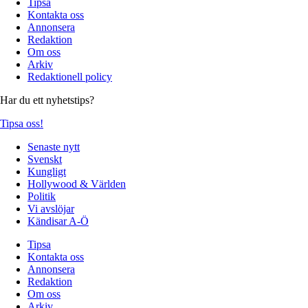
Tipsa
Kontakta oss
Annonsera
Redaktion
Om oss
Arkiv
Redaktionell policy
Har du ett nyhetstips?
Tipsa oss!
Senaste nytt
Svenskt
Kungligt
Hollywood & Världen
Politik
Vi avslöjar
Kändisar A-Ö
Tipsa
Kontakta oss
Annonsera
Redaktion
Om oss
Arkiv