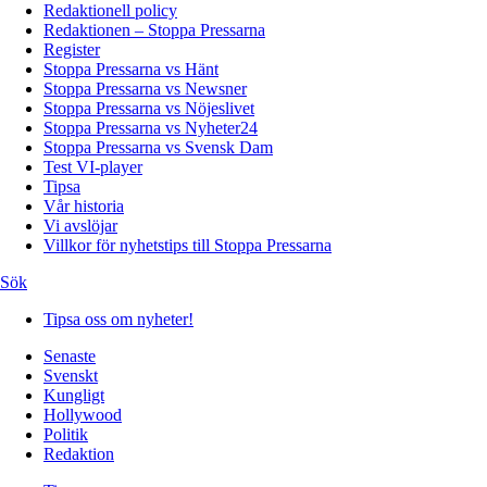
Redaktionell policy
Redaktionen – Stoppa Pressarna
Register
Stoppa Pressarna vs Hänt
Stoppa Pressarna vs Newsner
Stoppa Pressarna vs Nöjeslivet
Stoppa Pressarna vs Nyheter24
Stoppa Pressarna vs Svensk Dam
Test VI-player
Tipsa
Vår historia
Vi avslöjar
Villkor för nyhetstips till Stoppa Pressarna
Sök
Tipsa oss om nyheter!
Senaste
Svenskt
Kungligt
Hollywood
Politik
Redaktion