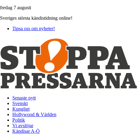
fredag 7 augusti
Sveriges största kändistidning online!
Tipsa oss om nyheter!
Senaste nytt
Svenskt
Kungligt
Hollywood & Världen
Politik
Vi avslöjar
Kändisar A-Ö