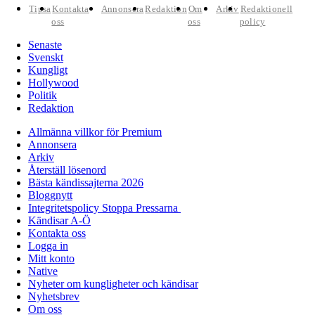
Tipsa
Kontakta
Annonsera
Redaktion
Om
Arkiv
Redaktionell
oss
oss
policy
Senaste
Svenskt
Kungligt
Hollywood
Politik
Redaktion
Allmänna villkor för Premium
Annonsera
Arkiv
Återställ lösenord
Bästa kändissajterna 2026
Bloggnytt
Integritetspolicy Stoppa Pressarna
Kändisar A-Ö
Kontakta oss
Logga in
Mitt konto
Native
Nyheter om kungligheter och kändisar
Nyhetsbrev
Om oss