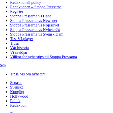
Redaktionell policy
Redaktionen – Stoppa Pressarna
Register
Stoppa Pressarna vs Hänt
Stoppa Pressarna vs Newsner
Stoppa Pressarna vs Nöjeslivet
Stoppa Pressarna vs Nyheter24
Stoppa Pressarna vs Svensk Dam
Test VI-player
Tipsa
Vår historia
Vi avslöjar
Villkor för nyhetstips till Stoppa Pressarna
Sök
Tipsa oss om nyheter!
Senaste
Svenskt
Kungligt
Hollywood
Politik
Redaktion