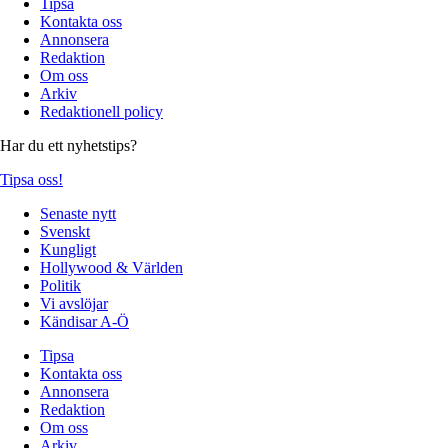
Tipsa
Kontakta oss
Annonsera
Redaktion
Om oss
Arkiv
Redaktionell policy
Har du ett nyhetstips?
Tipsa oss!
Senaste nytt
Svenskt
Kungligt
Hollywood & Världen
Politik
Vi avslöjar
Kändisar A-Ö
Tipsa
Kontakta oss
Annonsera
Redaktion
Om oss
Arkiv