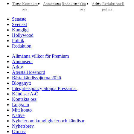
Tipsa
Kontakta
Annonsera
Redaktion
Om
Arkiv
Redaktionell
oss
oss
policy
Senaste
Svenskt
Kungligt
Hollywood
Politik
Redaktion
Allmänna villkor för Premium
Annonsera
Arkiv
Återställ lösenord
Bästa kändissajterna 2026
Bloggnytt
Integritetspolicy Stoppa Pressarna
Kändisar A-Ö
Kontakta oss
Logga in
Mitt konto
Native
Nyheter om kungligheter och kändisar
Nyhetsbrev
Om oss