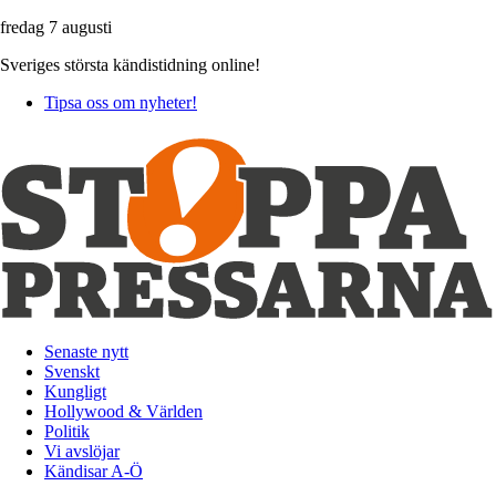
fredag 7 augusti
Sveriges största kändistidning online!
Tipsa oss om nyheter!
Senaste nytt
Svenskt
Kungligt
Hollywood & Världen
Politik
Vi avslöjar
Kändisar A-Ö