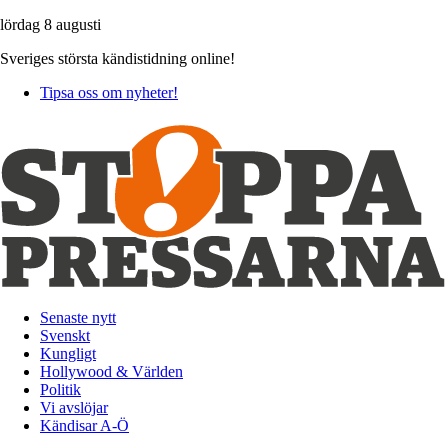
lördag 8 augusti
Sveriges största kändistidning online!
Tipsa oss om nyheter!
Senaste nytt
Svenskt
Kungligt
Hollywood & Världen
Politik
Vi avslöjar
Kändisar A-Ö