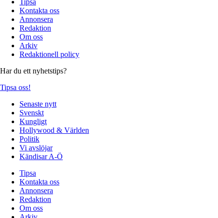
Tipsa
Kontakta oss
Annonsera
Redaktion
Om oss
Arkiv
Redaktionell policy
Har du ett nyhetstips?
Tipsa oss!
Senaste nytt
Svenskt
Kungligt
Hollywood & Världen
Politik
Vi avslöjar
Kändisar A-Ö
Tipsa
Kontakta oss
Annonsera
Redaktion
Om oss
Arkiv