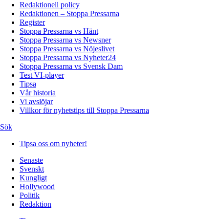
Redaktionell policy
Redaktionen – Stoppa Pressarna
Register
Stoppa Pressarna vs Hänt
Stoppa Pressarna vs Newsner
Stoppa Pressarna vs Nöjeslivet
Stoppa Pressarna vs Nyheter24
Stoppa Pressarna vs Svensk Dam
Test VI-player
Tipsa
Vår historia
Vi avslöjar
Villkor för nyhetstips till Stoppa Pressarna
Sök
Tipsa oss om nyheter!
Senaste
Svenskt
Kungligt
Hollywood
Politik
Redaktion