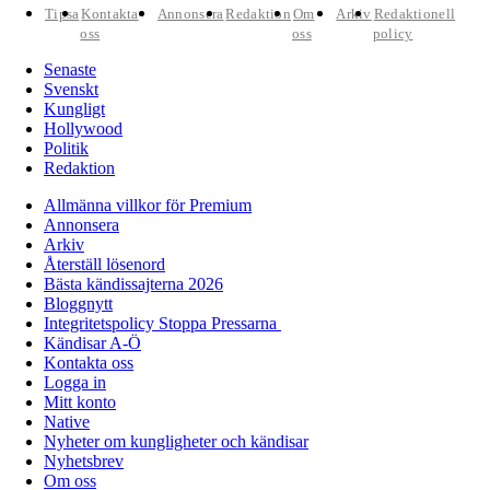
Tipsa
Kontakta
Annonsera
Redaktion
Om
Arkiv
Redaktionell
oss
oss
policy
Senaste
Svenskt
Kungligt
Hollywood
Politik
Redaktion
Allmänna villkor för Premium
Annonsera
Arkiv
Återställ lösenord
Bästa kändissajterna 2026
Bloggnytt
Integritetspolicy Stoppa Pressarna
Kändisar A-Ö
Kontakta oss
Logga in
Mitt konto
Native
Nyheter om kungligheter och kändisar
Nyhetsbrev
Om oss