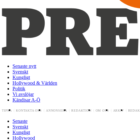
Senaste nytt
Svenskt
Kungligt
Hollywood & Världen
Politik
Vi avslöjar
Kändisar A-Ö
TIPSA
KONTAKTA OSS
ANNONSERA
REDAKTION
OM OSS
ARKIV
REDAK
Senaste
Svenskt
Kungligt
Hollywood