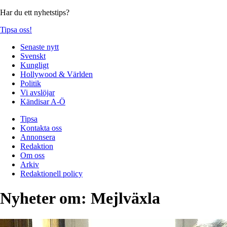
Har du ett nyhetstips?
Tipsa oss!
Senaste nytt
Svenskt
Kungligt
Hollywood & Världen
Politik
Vi avslöjar
Kändisar A-Ö
Tipsa
Kontakta oss
Annonsera
Redaktion
Om oss
Arkiv
Redaktionell policy
Nyheter om:
Mejlväxla