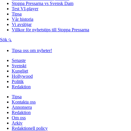
Stoppa Pressarna vs Svensk Dam
Test VI-player
Tipsa
Vår historia
Vi avslöjar
Villkor för nyhetstips till Stoppa Pressarna
Sök
Tipsa oss om nyheter!
Senaste
Svenskt
Kungligt
Hollywood
Politik
Redaktion
Tipsa
Kontakta oss
Annonsera
Redaktion
Om oss
Arkiv
Redaktionell policy