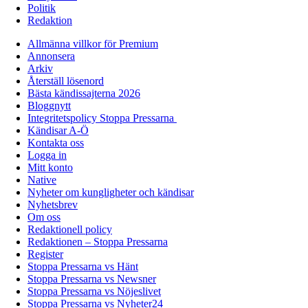
Politik
Redaktion
Allmänna villkor för Premium
Annonsera
Arkiv
Återställ lösenord
Bästa kändissajterna 2026
Bloggnytt
Integritetspolicy Stoppa Pressarna
Kändisar A-Ö
Kontakta oss
Logga in
Mitt konto
Native
Nyheter om kungligheter och kändisar
Nyhetsbrev
Om oss
Redaktionell policy
Redaktionen – Stoppa Pressarna
Register
Stoppa Pressarna vs Hänt
Stoppa Pressarna vs Newsner
Stoppa Pressarna vs Nöjeslivet
Stoppa Pressarna vs Nyheter24