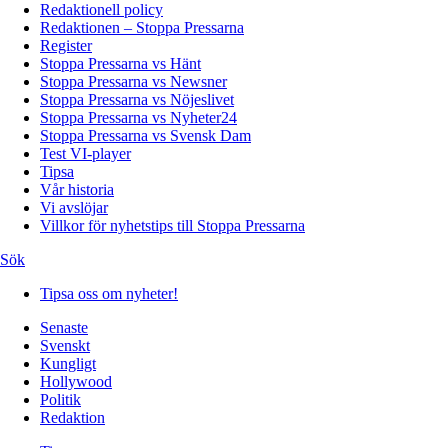
Redaktionell policy
Redaktionen – Stoppa Pressarna
Register
Stoppa Pressarna vs Hänt
Stoppa Pressarna vs Newsner
Stoppa Pressarna vs Nöjeslivet
Stoppa Pressarna vs Nyheter24
Stoppa Pressarna vs Svensk Dam
Test VI-player
Tipsa
Vår historia
Vi avslöjar
Villkor för nyhetstips till Stoppa Pressarna
Sök
Tipsa oss om nyheter!
Senaste
Svenskt
Kungligt
Hollywood
Politik
Redaktion