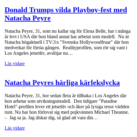
Donald Trumps vilda Playboy-fest med
Natacha Peyre
Natacha Peyre, 31, som nu kallar sig för Elena Belle, har i många
år levt i USA där hon bland annat har arbetat som modell. Nu är
Natacha högaktuell i TV:3:s "Svenska Hollywoodfruar" där hon
medverkar för första gången. Realityprofilen, som rör sig vant i
Los Angeles jetsetliv, avslöjar nu…
Läs vidare
Natacha Peyres härliga kärlekslycka
Natacha Peyre, 31, bor sedan flera år tillbaka i Los Angeles där
hon arbetar som utvikningsmodell. Den tidigare "Paradise
Hotel"-profilen lever ett jetsetliv och åker på lyxiga resor världen
runt. Nu har hon förlovat sig med pojkvännen Michael Theanne.
– Jag sa ja. Jag älskar dig, så glad att vara din…
Läs vidare