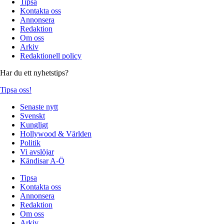
Tipsa
Kontakta oss
Annonsera
Redaktion
Om oss
Arkiv
Redaktionell policy
Har du ett nyhetstips?
Tipsa oss!
Senaste nytt
Svenskt
Kungligt
Hollywood & Världen
Politik
Vi avslöjar
Kändisar A-Ö
Tipsa
Kontakta oss
Annonsera
Redaktion
Om oss
Arkiv