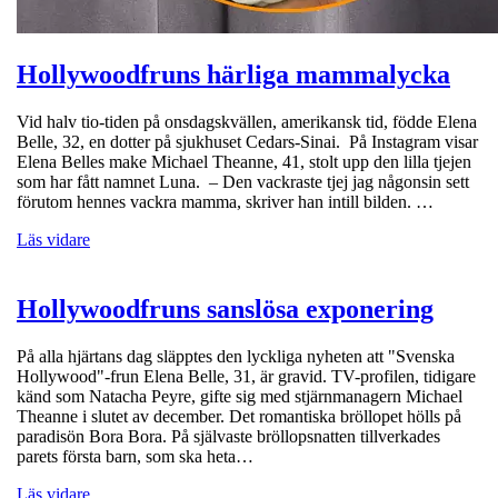
Hollywoodfruns härliga mammalycka
Vid halv tio-tiden på onsdagskvällen, amerikansk tid, födde Elena
Belle, 32, en dotter på sjukhuset Cedars-Sinai. På Instagram visar
Elena Belles make Michael Theanne, 41, stolt upp den lilla tjejen
som har fått namnet Luna. – Den vackraste tjej jag någonsin sett
förutom hennes vackra mamma, skriver han intill bilden. …
Läs vidare
Hollywoodfruns sanslösa exponering
På alla hjärtans dag släpptes den lyckliga nyheten att "Svenska
Hollywood"-frun Elena Belle, 31, är gravid. TV-profilen, tidigare
känd som Natacha Peyre, gifte sig med stjärnmanagern Michael
Theanne i slutet av december. Det romantiska bröllopet hölls på
paradisön Bora Bora. På självaste bröllopsnatten tillverkades
parets första barn, som ska heta…
Läs vidare