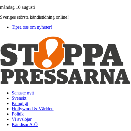
måndag 10 augusti
Sveriges största kändistidning online!
Tipsa oss om nyheter!
Senaste nytt
Svenskt
Kungligt
Hollywood & Världen
Politik
Vi avslöjar
Kändisar A-Ö