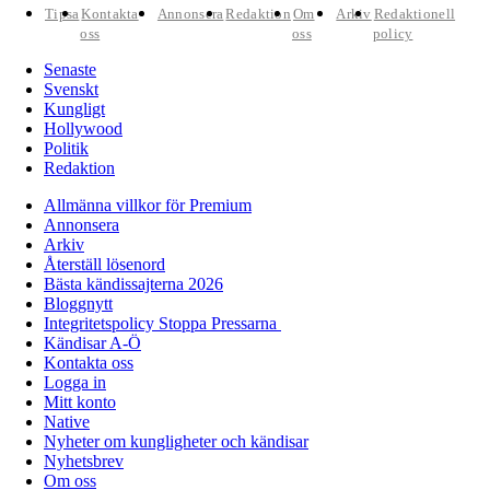
Tipsa
Kontakta
Annonsera
Redaktion
Om
Arkiv
Redaktionell
oss
oss
policy
Senaste
Svenskt
Kungligt
Hollywood
Politik
Redaktion
Allmänna villkor för Premium
Annonsera
Arkiv
Återställ lösenord
Bästa kändissajterna 2026
Bloggnytt
Integritetspolicy Stoppa Pressarna
Kändisar A-Ö
Kontakta oss
Logga in
Mitt konto
Native
Nyheter om kungligheter och kändisar
Nyhetsbrev
Om oss