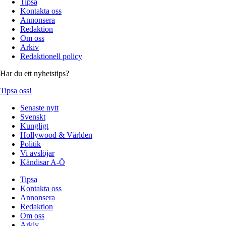
Tipsa
Kontakta oss
Annonsera
Redaktion
Om oss
Arkiv
Redaktionell policy
Har du ett nyhetstips?
Tipsa oss!
Senaste nytt
Svenskt
Kungligt
Hollywood & Världen
Politik
Vi avslöjar
Kändisar A-Ö
Tipsa
Kontakta oss
Annonsera
Redaktion
Om oss
Arkiv