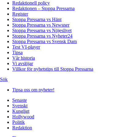
Redaktionell policy
Redaktionen – Stoppa Pressarna
Register
Stoppa Pressarna vs Hänt
Stoppa Pressarna vs Newsner
Stoppa Pressarna vs Nöjeslivet
Stoppa Pressarna vs Nyheter24
Stoppa Pressarna vs Svensk Dam
Test VI-player
Tipsa
Vår historia
Vi avslöjar
Villkor för nyhetstips till Stoppa Pressarna
Sök
Tipsa oss om nyheter!
Senaste
Svenskt
Kungligt
Hollywood
Politik
Redaktion