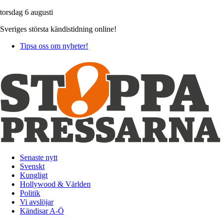
torsdag 6 augusti
Sveriges största kändistidning online!
Tipsa oss om nyheter!
Senaste nytt
Svenskt
Kungligt
Hollywood & Världen
Politik
Vi avslöjar
Kändisar A-Ö