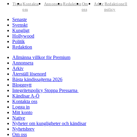
Tipsa
Kontakta
Annonsera
Redaktion
Om
Arkiv
Redaktionell
oss
oss
policy
Senaste
Svenskt
Kungligt
Hollywood
Politik
Redaktion
Allmänna villkor för Premium
Annonsera
Arkiv
Återställ lösenord
Bästa kändissajterna 2026
Bloggnytt
Integritetspolicy Stoppa Pressarna
Kändisar A-Ö
Kontakta oss
Logga in
Mitt konto
Native
Nyheter om kungligheter och kändisar
Nyhetsbrev
Om oss