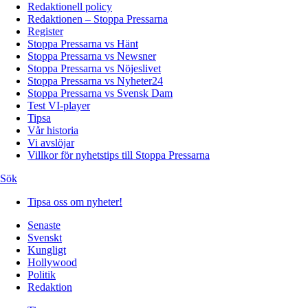
Redaktionell policy
Redaktionen – Stoppa Pressarna
Register
Stoppa Pressarna vs Hänt
Stoppa Pressarna vs Newsner
Stoppa Pressarna vs Nöjeslivet
Stoppa Pressarna vs Nyheter24
Stoppa Pressarna vs Svensk Dam
Test VI-player
Tipsa
Vår historia
Vi avslöjar
Villkor för nyhetstips till Stoppa Pressarna
Sök
Tipsa oss om nyheter!
Senaste
Svenskt
Kungligt
Hollywood
Politik
Redaktion