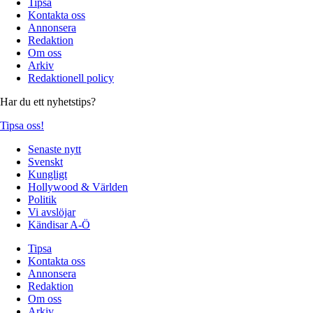
Tipsa
Kontakta oss
Annonsera
Redaktion
Om oss
Arkiv
Redaktionell policy
Har du ett nyhetstips?
Tipsa oss!
Senaste nytt
Svenskt
Kungligt
Hollywood & Världen
Politik
Vi avslöjar
Kändisar A-Ö
Tipsa
Kontakta oss
Annonsera
Redaktion
Om oss
Arkiv