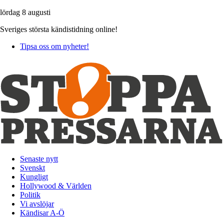
lördag 8 augusti
Sveriges största kändistidning online!
Tipsa oss om nyheter!
Senaste nytt
Svenskt
Kungligt
Hollywood & Världen
Politik
Vi avslöjar
Kändisar A-Ö