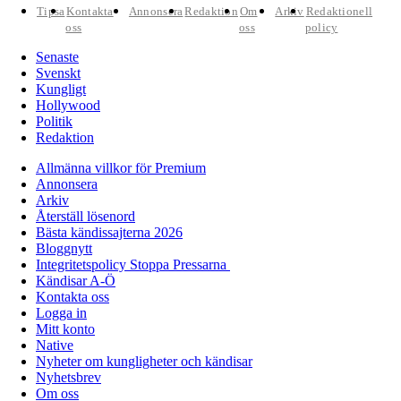
Tipsa
Kontakta
Annonsera
Redaktion
Om
Arkiv
Redaktionell
oss
oss
policy
Senaste
Svenskt
Kungligt
Hollywood
Politik
Redaktion
Allmänna villkor för Premium
Annonsera
Arkiv
Återställ lösenord
Bästa kändissajterna 2026
Bloggnytt
Integritetspolicy Stoppa Pressarna
Kändisar A-Ö
Kontakta oss
Logga in
Mitt konto
Native
Nyheter om kungligheter och kändisar
Nyhetsbrev
Om oss