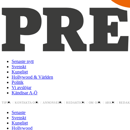
Senaste nytt
Svenskt
Kungligt
Hollywood & Världen
Politik
Vi avslöjar
Kändisar A-Ö
TIPSA
KONTAKTA OSS
ANNONSERA
REDAKTION
OM OSS
ARKIV
REDAK
Senaste
Svenskt
Kungligt
Hollywood