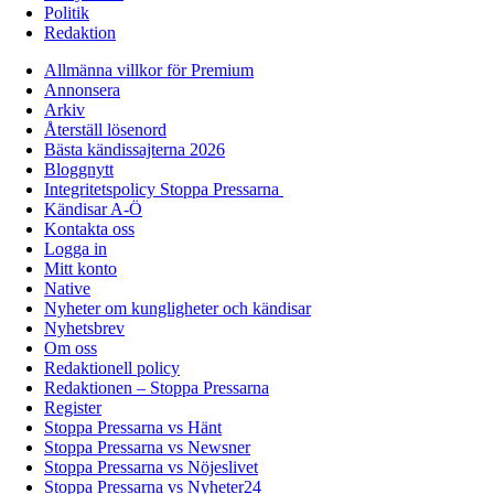
Politik
Redaktion
Allmänna villkor för Premium
Annonsera
Arkiv
Återställ lösenord
Bästa kändissajterna 2026
Bloggnytt
Integritetspolicy Stoppa Pressarna
Kändisar A-Ö
Kontakta oss
Logga in
Mitt konto
Native
Nyheter om kungligheter och kändisar
Nyhetsbrev
Om oss
Redaktionell policy
Redaktionen – Stoppa Pressarna
Register
Stoppa Pressarna vs Hänt
Stoppa Pressarna vs Newsner
Stoppa Pressarna vs Nöjeslivet
Stoppa Pressarna vs Nyheter24