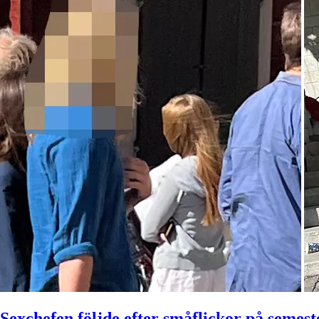
Sexchefen följde efter småflickor på semest