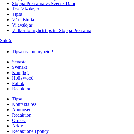
Stoppa Pressarna vs Svensk Dam
Test VI-player
Tipsa
Vår historia
Vi avslöjar
Villkor för nyhetstips till Stoppa Pressarna
Sök
Tipsa oss om nyheter!
Senaste
Svenskt
Kungligt
Hollywood
Politik
Redaktion
Tipsa
Kontakta oss
Annonsera
Redaktion
Om oss
Arkiv
Redaktionell policy