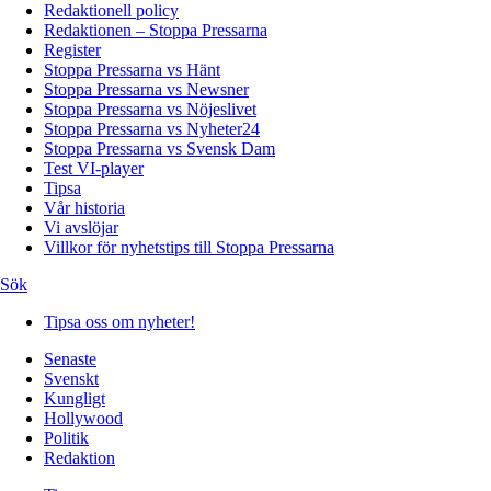
Redaktionell policy
Redaktionen – Stoppa Pressarna
Register
Stoppa Pressarna vs Hänt
Stoppa Pressarna vs Newsner
Stoppa Pressarna vs Nöjeslivet
Stoppa Pressarna vs Nyheter24
Stoppa Pressarna vs Svensk Dam
Test VI-player
Tipsa
Vår historia
Vi avslöjar
Villkor för nyhetstips till Stoppa Pressarna
Sök
Tipsa oss om nyheter!
Senaste
Svenskt
Kungligt
Hollywood
Politik
Redaktion