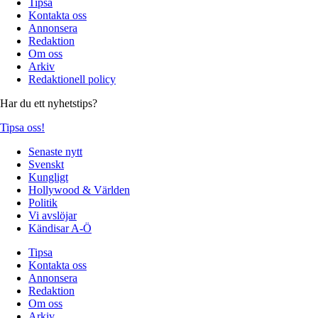
Tipsa
Kontakta oss
Annonsera
Redaktion
Om oss
Arkiv
Redaktionell policy
Har du ett nyhetstips?
Tipsa oss!
Senaste nytt
Svenskt
Kungligt
Hollywood & Världen
Politik
Vi avslöjar
Kändisar A-Ö
Tipsa
Kontakta oss
Annonsera
Redaktion
Om oss
Arkiv