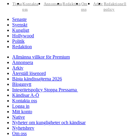
Tipsa
Kontakta
Annonsera
Redaktion
Om
Arkiv
Redaktionell
oss
oss
policy
Senaste
Svenskt
Kungligt
Hollywood
Politik
Redaktion
Allmänna villkor för Premium
Annonsera
Arkiv
Återställ lösenord
Bästa kändissajterna 2026
Bloggnytt
Integritetspolicy Stoppa Pressarna
Kändisar A-Ö
Kontakta oss
Logga in
Mitt konto
Native
Nyheter om kungligheter och kändisar
Nyhetsbrev
Om oss