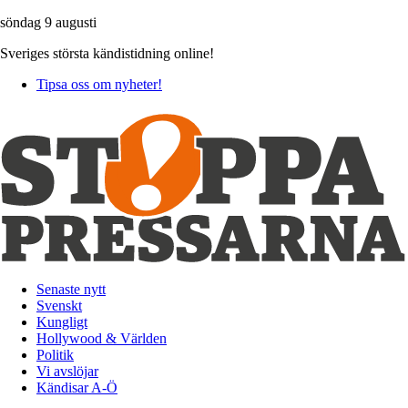
söndag 9 augusti
Sveriges största kändistidning online!
Tipsa oss om nyheter!
Senaste nytt
Svenskt
Kungligt
Hollywood & Världen
Politik
Vi avslöjar
Kändisar A-Ö