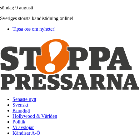
söndag 9 augusti
Sveriges största kändistidning online!
Tipsa oss om nyheter!
Senaste nytt
Svenskt
Kungligt
Hollywood & Världen
Politik
Vi avslöjar
Kändisar A-Ö