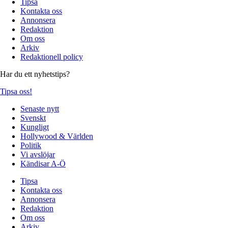
Tipsa
Kontakta oss
Annonsera
Redaktion
Om oss
Arkiv
Redaktionell policy
Har du ett nyhetstips?
Tipsa oss!
Senaste nytt
Svenskt
Kungligt
Hollywood & Världen
Politik
Vi avslöjar
Kändisar A-Ö
Tipsa
Kontakta oss
Annonsera
Redaktion
Om oss
Arkiv