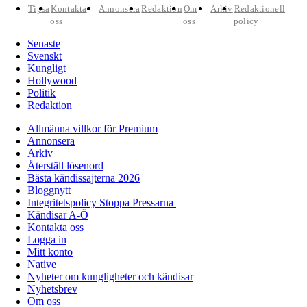
Tipsa
Kontakta
Annonsera
Redaktion
Om
Arkiv
Redaktionell
oss
oss
policy
Senaste
Svenskt
Kungligt
Hollywood
Politik
Redaktion
Allmänna villkor för Premium
Annonsera
Arkiv
Återställ lösenord
Bästa kändissajterna 2026
Bloggnytt
Integritetspolicy Stoppa Pressarna
Kändisar A-Ö
Kontakta oss
Logga in
Mitt konto
Native
Nyheter om kungligheter och kändisar
Nyhetsbrev
Om oss