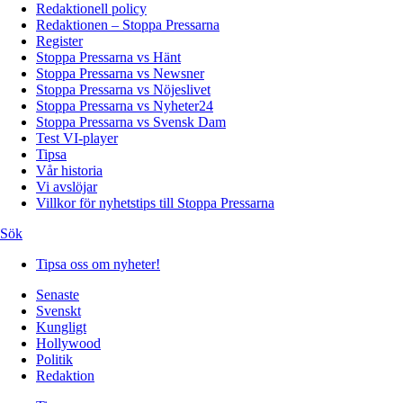
Redaktionell policy
Redaktionen – Stoppa Pressarna
Register
Stoppa Pressarna vs Hänt
Stoppa Pressarna vs Newsner
Stoppa Pressarna vs Nöjeslivet
Stoppa Pressarna vs Nyheter24
Stoppa Pressarna vs Svensk Dam
Test VI-player
Tipsa
Vår historia
Vi avslöjar
Villkor för nyhetstips till Stoppa Pressarna
Sök
Tipsa oss om nyheter!
Senaste
Svenskt
Kungligt
Hollywood
Politik
Redaktion