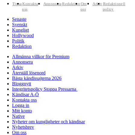
Tipsa
Kontakta
Annonsera
Redaktion
Om
Arkiv
Redaktionell
oss
oss
policy
Senaste
Svenskt
Kungligt
Hollywood
Politik
Redaktion
Allmänna villkor för Premium
Annonsera
Arkiv
Återställ lösenord
Bästa kändissajterna 2026
Bloggnytt
Integritetspolicy Stoppa Pressarna
Kändisar A-Ö
Kontakta oss
Logga in
Mitt konto
Native
Nyheter om kungligheter och kändisar
Nyhetsbrev
Om oss