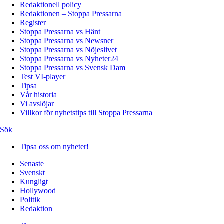
Redaktionell policy
Redaktionen – Stoppa Pressarna
Register
Stoppa Pressarna vs Hänt
Stoppa Pressarna vs Newsner
Stoppa Pressarna vs Nöjeslivet
Stoppa Pressarna vs Nyheter24
Stoppa Pressarna vs Svensk Dam
Test VI-player
Tipsa
Vår historia
Vi avslöjar
Villkor för nyhetstips till Stoppa Pressarna
Sök
Tipsa oss om nyheter!
Senaste
Svenskt
Kungligt
Hollywood
Politik
Redaktion