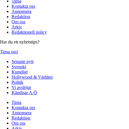
Tipsa
Kontakta oss
Annonsera
Redaktion
Om oss
Arkiv
Redaktionell policy
Har du ett nyhetstips?
Tipsa oss!
Senaste nytt
Svenskt
Kungligt
Hollywood & Världen
Politik
Vi avslöjar
Kändisar A-Ö
Tipsa
Kontakta oss
Annonsera
Redaktion
Om oss
Arkiv