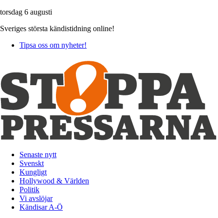
torsdag 6 augusti
Sveriges största kändistidning online!
Tipsa oss om nyheter!
Senaste nytt
Svenskt
Kungligt
Hollywood & Världen
Politik
Vi avslöjar
Kändisar A-Ö