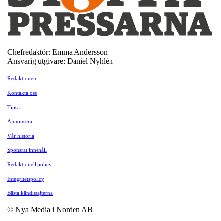
Chefredaktör: Emma Andersson
Ansvarig utgivare: Daniel Nyhlén
Redaktionen
Kontakta oss
Tipsa
Annonsera
Vår historia
Sponsrat innehåll
Redaktionell policy
Integritetspolicy
Bästa kändissajterna
© Nya Media i Norden AB