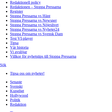
Redaktionell policy
Redaktionen – Stoppa Pressarna
Register
Stoppa Pressarna vs Hänt
Stoppa Pressarna vs Newsner
Stoppa Pressarna vs Nöjeslivet
Stoppa Pressarna vs Nyheter24
Stoppa Pressarna vs Svensk Dam
Test VI-player
Tipsa
Vår historia
Vi avslöjar
Villkor för nyhetstips till Stoppa Pressarna
Sök
Tipsa oss om nyheter!
Senaste
Svenskt
Kungligt
Hollywood
Politik
Redaktion