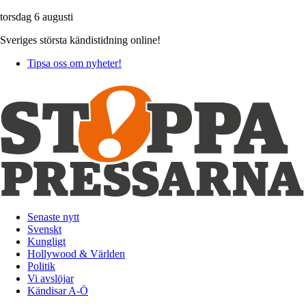
torsdag 6 augusti
Sveriges största kändistidning online!
Tipsa oss om nyheter!
Senaste nytt
Svenskt
Kungligt
Hollywood & Världen
Politik
Vi avslöjar
Kändisar A-Ö