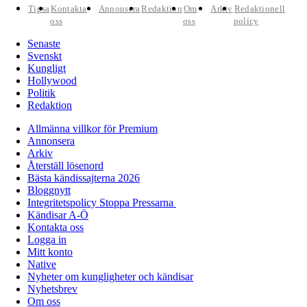
Tipsa
Kontakta
Annonsera
Redaktion
Om
Arkiv
Redaktionell
oss
oss
policy
Senaste
Svenskt
Kungligt
Hollywood
Politik
Redaktion
Allmänna villkor för Premium
Annonsera
Arkiv
Återställ lösenord
Bästa kändissajterna 2026
Bloggnytt
Integritetspolicy Stoppa Pressarna
Kändisar A-Ö
Kontakta oss
Logga in
Mitt konto
Native
Nyheter om kungligheter och kändisar
Nyhetsbrev
Om oss