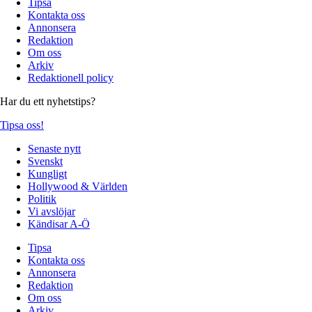
Tipsa
Kontakta oss
Annonsera
Redaktion
Om oss
Arkiv
Redaktionell policy
Har du ett nyhetstips?
Tipsa oss!
Senaste nytt
Svenskt
Kungligt
Hollywood & Världen
Politik
Vi avslöjar
Kändisar A-Ö
Tipsa
Kontakta oss
Annonsera
Redaktion
Om oss
Arkiv