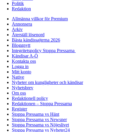
Politik
Redaktion
Allmänna villkor för Premium
Annonsera
Arkiv
Återställ lösenord
Bästa kändissajterna 2026
Bloggnytt
Integritetspolicy Stoppa Pressarna
Kändisar A-Ö
Kontakta oss
Logga in
Mitt konto
Native
Nyheter om kungligheter och kändisar
Nyhetsbrev
Om oss
Redaktionell policy
Redaktionen – Stoppa Pressarna
Register
Stoppa Pressarna vs Hänt
Stoppa Pressarna vs Newsner
Stoppa Pressarna vs Nöjeslivet
Stoppa Pressarna vs Nyheter24