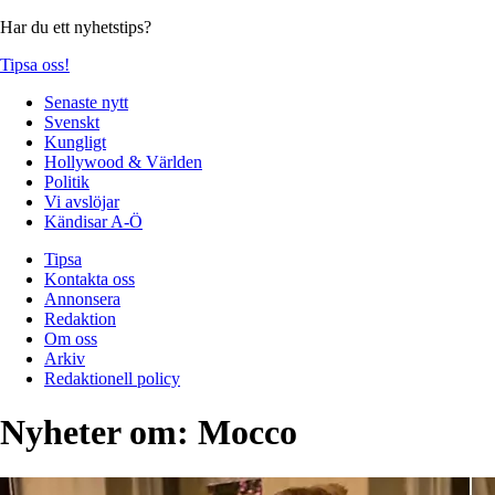
Har du ett nyhetstips?
Tipsa oss!
Senaste nytt
Svenskt
Kungligt
Hollywood & Världen
Politik
Vi avslöjar
Kändisar A-Ö
Tipsa
Kontakta oss
Annonsera
Redaktion
Om oss
Arkiv
Redaktionell policy
Nyheter om:
Mocco