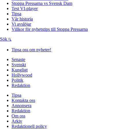
Stoppa Pressarna vs Svensk Dam
Test VI-player
Tipsa
Vår historia
Vi avslöjar
Villkor för nyhetstips till Stoppa Pressarna
Sök
Tipsa oss om nyheter!
Senaste
Svenskt
Kungligt
Hollywood
Politik
Redaktion
Tipsa
Kontakta oss
Annonsera
Redaktion
Om oss
Arkiv
Redaktionell policy