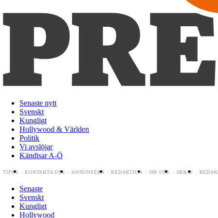
Senaste nytt
Svenskt
Kungligt
Hollywood & Världen
Politik
Vi avslöjar
Kändisar A-Ö
TIPSA
KONTAKTA OSS
ANNONSERA
REDAKTION
OM OSS
ARKIV
REDAK
Senaste
Svenskt
Kungligt
Hollywood