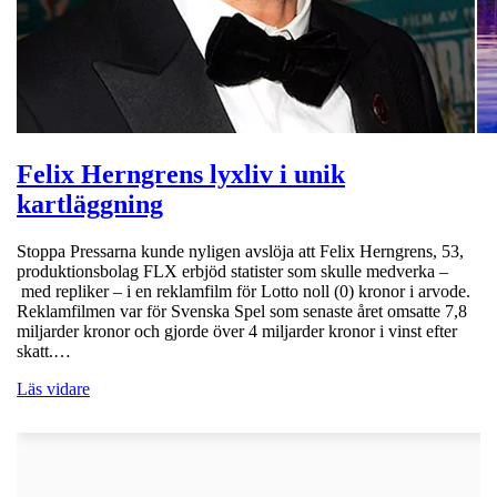
Felix Herngrens lyxliv i unik
kartläggning
Stoppa Pressarna kunde nyligen avslöja att Felix Herngrens, 53,
produktionsbolag FLX erbjöd statister som skulle medverka –
med repliker – i en reklamfilm för Lotto noll (0) kronor i arvode.
Reklamfilmen var för Svenska Spel som senaste året omsatte 7,8
miljarder kronor och gjorde över 4 miljarder kronor i vinst efter
skatt.…
Läs vidare