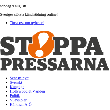
söndag 9 augusti
Sveriges största kändistidning online!
Tipsa oss om nyheter!
Senaste nytt
Svenskt
Kungligt
Hollywood & Världen
Politik
Vi avslöjar
Kändisar A-Ö