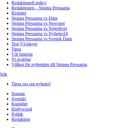
Redaktionell policy
Redaktionen – Stoppa Pressarna
Register
Stoppa Pressarna vs Hänt
Stoppa Pressarna vs Newsner
Stoppa Pressarna vs Nöjeslivet
Stoppa Pressarna vs Nyheter24
Stoppa Pressarna vs Svensk Dam
Test VI-player
Tipsa
Vår historia
Vi avslöjar
Villkor för nyhetstips till Stoppa Pressarna
Sök
Tipsa oss om nyheter!
Senaste
Svenskt
Kungligt
Hollywood
Politik
Redaktion