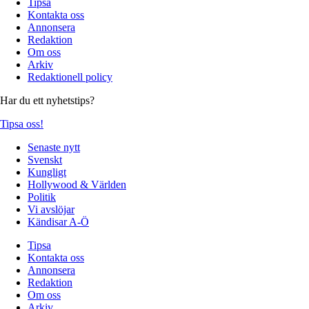
Tipsa
Kontakta oss
Annonsera
Redaktion
Om oss
Arkiv
Redaktionell policy
Har du ett nyhetstips?
Tipsa oss!
Senaste nytt
Svenskt
Kungligt
Hollywood & Världen
Politik
Vi avslöjar
Kändisar A-Ö
Tipsa
Kontakta oss
Annonsera
Redaktion
Om oss
Arkiv