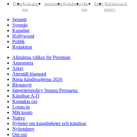
Tipsa
Kontakta
Annonsera
Redaktion
Om
Arkiv
Redaktionell
oss
oss
policy
Senaste
Svenskt
Kungligt
Hollywood
Politik
Redaktion
Allmänna villkor för Premium
Annonsera
Arkiv
Återställ lösenord
Bästa kändissajterna 2026
Bloggnytt
Integritetspolicy Stoppa Pressarna
Kändisar A-Ö
Kontakta oss
Logga in
Mitt konto
Native
Nyheter om kungligheter och kändisar
Nyhetsbrev
Om oss