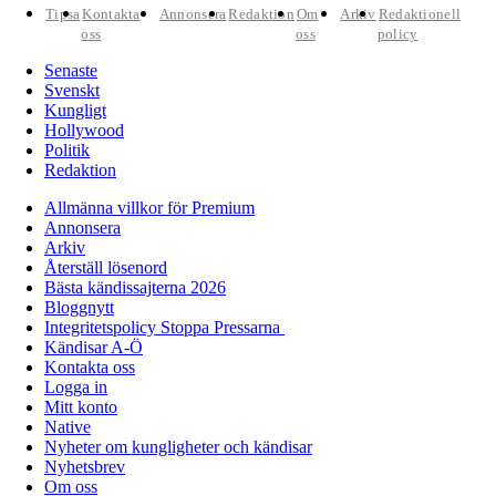
Tipsa
Kontakta
Annonsera
Redaktion
Om
Arkiv
Redaktionell
oss
oss
policy
Senaste
Svenskt
Kungligt
Hollywood
Politik
Redaktion
Allmänna villkor för Premium
Annonsera
Arkiv
Återställ lösenord
Bästa kändissajterna 2026
Bloggnytt
Integritetspolicy Stoppa Pressarna
Kändisar A-Ö
Kontakta oss
Logga in
Mitt konto
Native
Nyheter om kungligheter och kändisar
Nyhetsbrev
Om oss