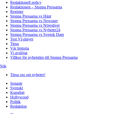
Redaktionell policy
Redaktionen – Stoppa Pressarna
Register
Stoppa Pressarna vs Hänt
Stoppa Pressarna vs Newsner
Stoppa Pressarna vs Nöjeslivet
Stoppa Pressarna vs Nyheter24
Stoppa Pressarna vs Svensk Dam
Test VI-player
Tipsa
Vår historia
Vi avslöjar
Villkor för nyhetstips till Stoppa Pressarna
Sök
Tipsa oss om nyheter!
Senaste
Svenskt
Kungligt
Hollywood
Politik
Redaktion