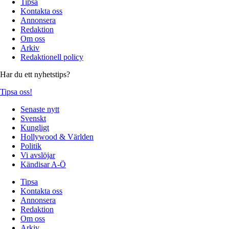
Tipsa
Kontakta oss
Annonsera
Redaktion
Om oss
Arkiv
Redaktionell policy
Har du ett nyhetstips?
Tipsa oss!
Senaste nytt
Svenskt
Kungligt
Hollywood & Världen
Politik
Vi avslöjar
Kändisar A-Ö
Tipsa
Kontakta oss
Annonsera
Redaktion
Om oss
Arkiv