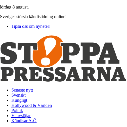
lördag 8 augusti
Sveriges största kändistidning online!
Tipsa oss om nyheter!
Senaste nytt
Svenskt
Kungligt
Hollywood & Världen
Politik
Vi avslöjar
Kändisar A-Ö