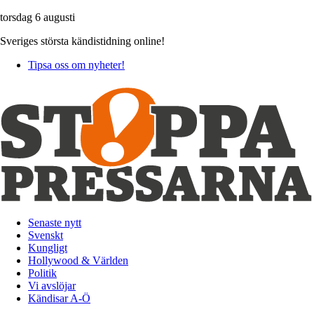
torsdag 6 augusti
Sveriges största kändistidning online!
Tipsa oss om nyheter!
Senaste nytt
Svenskt
Kungligt
Hollywood & Världen
Politik
Vi avslöjar
Kändisar A-Ö