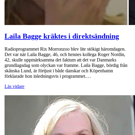
Laila Bagge kräktes i direktsändning
Radioprogrammet Rix Morronzoo blev lite stökigt häromdagen.
Det var när Laila Bagge, 46, och hennes kollega Roger Nordin,
42, skulle uppmärksamma det faktum att det var Danmarks
grundlagsdag som olyckan var framme. Laila Bagge, bördig från
skånska Lund, är förtjust i både danskar och Köpenhamn
förklarade hon inledningsvis i programmet.…
Läs vidare