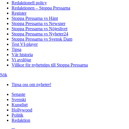
Redaktionell policy
Redaktionen – Stoppa Pressarna
Register
Stoppa Pressarna vs Hänt
Stoppa Pressarna vs Newsner
Stoppa Pressarna vs Nöjeslivet
Stoppa Pressarna vs Nyheter24
Stoppa Pressarna vs Svensk Dam
Test VI-player
Tipsa
Vår historia
Vi avslöjar
Villkor för nyhetstips till Stoppa Pressarna
Sök
Tipsa oss om nyheter!
Senaste
Svenskt
Kungligt
Hollywood
Politik
Redaktion