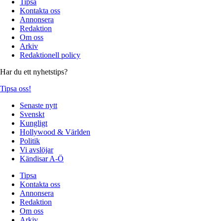
Tipsa
Kontakta oss
Annonsera
Redaktion
Om oss
Arkiv
Redaktionell policy
Har du ett nyhetstips?
Tipsa oss!
Senaste nytt
Svenskt
Kungligt
Hollywood & Världen
Politik
Vi avslöjar
Kändisar A-Ö
Tipsa
Kontakta oss
Annonsera
Redaktion
Om oss
Arkiv