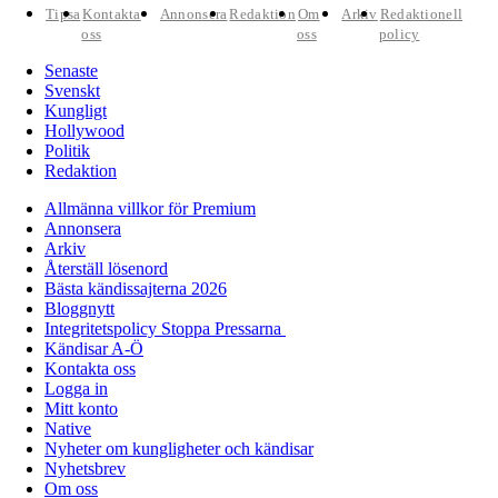
Tipsa
Kontakta
Annonsera
Redaktion
Om
Arkiv
Redaktionell
oss
oss
policy
Senaste
Svenskt
Kungligt
Hollywood
Politik
Redaktion
Allmänna villkor för Premium
Annonsera
Arkiv
Återställ lösenord
Bästa kändissajterna 2026
Bloggnytt
Integritetspolicy Stoppa Pressarna
Kändisar A-Ö
Kontakta oss
Logga in
Mitt konto
Native
Nyheter om kungligheter och kändisar
Nyhetsbrev
Om oss