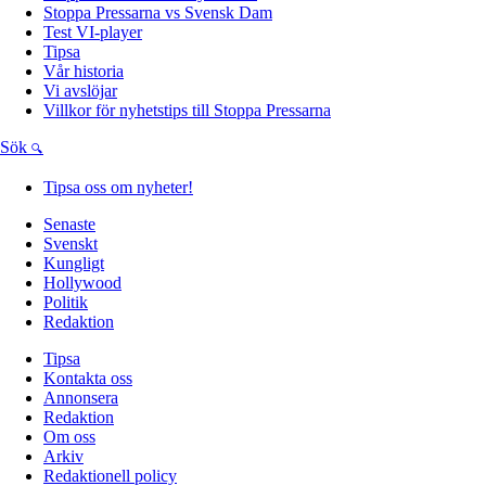
Stoppa Pressarna vs Svensk Dam
Test VI-player
Tipsa
Vår historia
Vi avslöjar
Villkor för nyhetstips till Stoppa Pressarna
Sök
Tipsa oss om nyheter!
Senaste
Svenskt
Kungligt
Hollywood
Politik
Redaktion
Tipsa
Kontakta oss
Annonsera
Redaktion
Om oss
Arkiv
Redaktionell policy