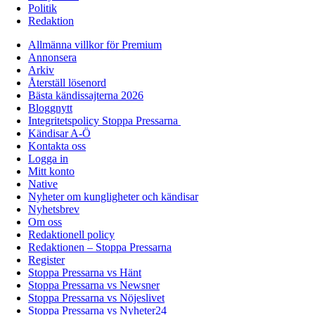
Politik
Redaktion
Allmänna villkor för Premium
Annonsera
Arkiv
Återställ lösenord
Bästa kändissajterna 2026
Bloggnytt
Integritetspolicy Stoppa Pressarna
Kändisar A-Ö
Kontakta oss
Logga in
Mitt konto
Native
Nyheter om kungligheter och kändisar
Nyhetsbrev
Om oss
Redaktionell policy
Redaktionen – Stoppa Pressarna
Register
Stoppa Pressarna vs Hänt
Stoppa Pressarna vs Newsner
Stoppa Pressarna vs Nöjeslivet
Stoppa Pressarna vs Nyheter24