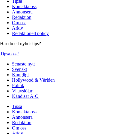
Tipsa
Kontakta oss
Annonsera
Redaktion
Om oss
Arkiv
Redaktionell policy
Har du ett nyhetstips?
Tipsa oss!
Senaste nytt
Svenskt
Kungligt
Hollywood & Världen
Politik
Vi avslöjar
Kändisar A-Ö
Tipsa
Kontakta oss
Annonsera
Redaktion
Om oss
Arkiv