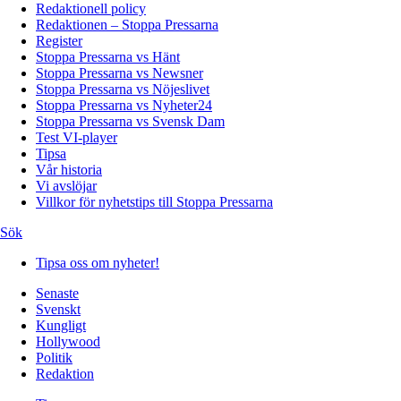
Redaktionell policy
Redaktionen – Stoppa Pressarna
Register
Stoppa Pressarna vs Hänt
Stoppa Pressarna vs Newsner
Stoppa Pressarna vs Nöjeslivet
Stoppa Pressarna vs Nyheter24
Stoppa Pressarna vs Svensk Dam
Test VI-player
Tipsa
Vår historia
Vi avslöjar
Villkor för nyhetstips till Stoppa Pressarna
Sök
Tipsa oss om nyheter!
Senaste
Svenskt
Kungligt
Hollywood
Politik
Redaktion