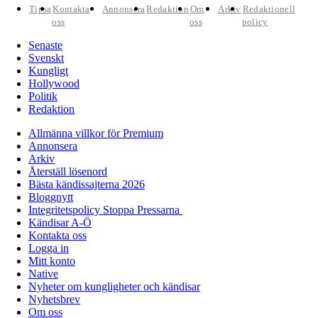
Tipsa
Kontakta
Annonsera
Redaktion
Om
Arkiv
Redaktionell
oss
oss
policy
Senaste
Svenskt
Kungligt
Hollywood
Politik
Redaktion
Allmänna villkor för Premium
Annonsera
Arkiv
Återställ lösenord
Bästa kändissajterna 2026
Bloggnytt
Integritetspolicy Stoppa Pressarna
Kändisar A-Ö
Kontakta oss
Logga in
Mitt konto
Native
Nyheter om kungligheter och kändisar
Nyhetsbrev
Om oss