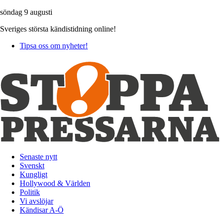
söndag 9 augusti
Sveriges största kändistidning online!
Tipsa oss om nyheter!
Senaste nytt
Svenskt
Kungligt
Hollywood & Världen
Politik
Vi avslöjar
Kändisar A-Ö