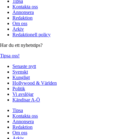
Tipsa
Kontakta oss
Annonsera
Redaktion
Om oss
Arkiv
Redaktionell policy
Har du ett nyhetstips?
Tipsa oss!
Senaste nytt
Svenskt
Kungligt
Hollywood & Världen
Politik
Vi avslöjar
Kändisar A-Ö
Tipsa
Kontakta oss
Annonsera
Redaktion
Om oss
Arkiv