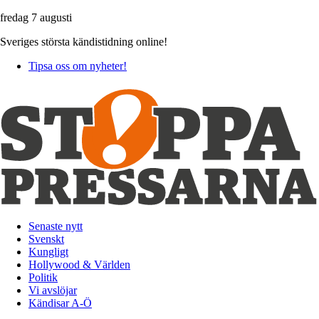
fredag 7 augusti
Sveriges största kändistidning online!
Tipsa oss om nyheter!
Senaste nytt
Svenskt
Kungligt
Hollywood & Världen
Politik
Vi avslöjar
Kändisar A-Ö