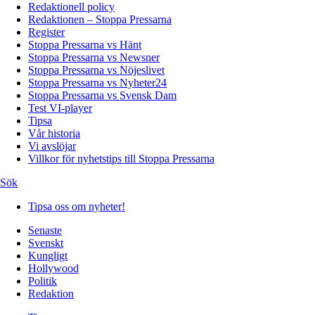
Redaktionell policy
Redaktionen – Stoppa Pressarna
Register
Stoppa Pressarna vs Hänt
Stoppa Pressarna vs Newsner
Stoppa Pressarna vs Nöjeslivet
Stoppa Pressarna vs Nyheter24
Stoppa Pressarna vs Svensk Dam
Test VI-player
Tipsa
Vår historia
Vi avslöjar
Villkor för nyhetstips till Stoppa Pressarna
Sök
Tipsa oss om nyheter!
Senaste
Svenskt
Kungligt
Hollywood
Politik
Redaktion