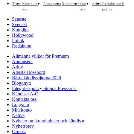
Tipsa
Kontakta
Annonsera
Redaktion
Om
Arkiv
Redaktionell
oss
oss
policy
Senaste
Svenskt
Kungligt
Hollywood
Politik
Redaktion
Allmänna villkor för Premium
Annonsera
Arkiv
Återställ lösenord
Bästa kändissajterna 2026
Bloggnytt
Integritetspolicy Stoppa Pressarna
Kändisar A-Ö
Kontakta oss
Logga in
Mitt konto
Native
Nyheter om kungligheter och kändisar
Nyhetsbrev
Om oss