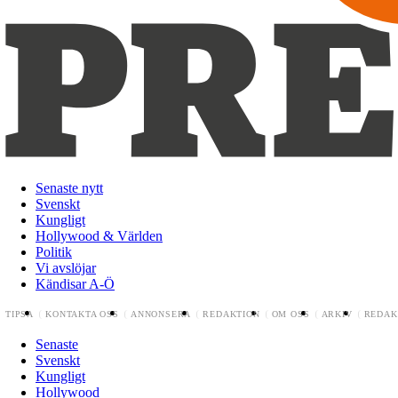
Senaste nytt
Svenskt
Kungligt
Hollywood & Världen
Politik
Vi avslöjar
Kändisar A-Ö
TIPSA
KONTAKTA OSS
ANNONSERA
REDAKTION
OM OSS
ARKIV
REDAK
Senaste
Svenskt
Kungligt
Hollywood