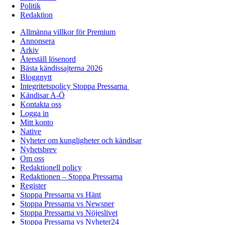
Politik
Redaktion
Allmänna villkor för Premium
Annonsera
Arkiv
Återställ lösenord
Bästa kändissajterna 2026
Bloggnytt
Integritetspolicy Stoppa Pressarna
Kändisar A-Ö
Kontakta oss
Logga in
Mitt konto
Native
Nyheter om kungligheter och kändisar
Nyhetsbrev
Om oss
Redaktionell policy
Redaktionen – Stoppa Pressarna
Register
Stoppa Pressarna vs Hänt
Stoppa Pressarna vs Newsner
Stoppa Pressarna vs Nöjeslivet
Stoppa Pressarna vs Nyheter24