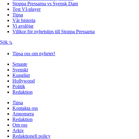
Stoppa Pressarna vs Svensk Dam
Test VI-player
Tipsa
Vår historia
Vi avslöjar
Villkor för nyhetstips till Stoppa Pressarna
Sök
Tipsa oss om nyheter!
Senaste
Svenskt
Kungligt
Hollywood
Politik
Redaktion
Tipsa
Kontakta oss
Annonsera
Redaktion
Om oss
Arkiv
Redaktionell policy