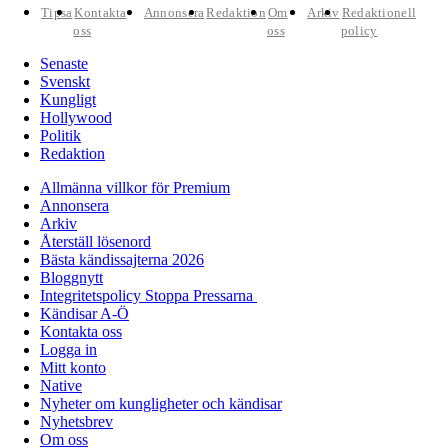
Tipsa
Kontakta
Annonsera
Redaktion
Om
Arkiv
Redaktionell
oss
oss
policy
Senaste
Svenskt
Kungligt
Hollywood
Politik
Redaktion
Allmänna villkor för Premium
Annonsera
Arkiv
Återställ lösenord
Bästa kändissajterna 2026
Bloggnytt
Integritetspolicy Stoppa Pressarna
Kändisar A-Ö
Kontakta oss
Logga in
Mitt konto
Native
Nyheter om kungligheter och kändisar
Nyhetsbrev
Om oss