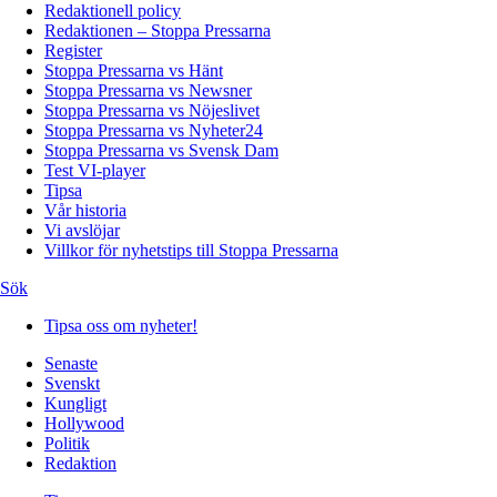
Redaktionell policy
Redaktionen – Stoppa Pressarna
Register
Stoppa Pressarna vs Hänt
Stoppa Pressarna vs Newsner
Stoppa Pressarna vs Nöjeslivet
Stoppa Pressarna vs Nyheter24
Stoppa Pressarna vs Svensk Dam
Test VI-player
Tipsa
Vår historia
Vi avslöjar
Villkor för nyhetstips till Stoppa Pressarna
Sök
Tipsa oss om nyheter!
Senaste
Svenskt
Kungligt
Hollywood
Politik
Redaktion