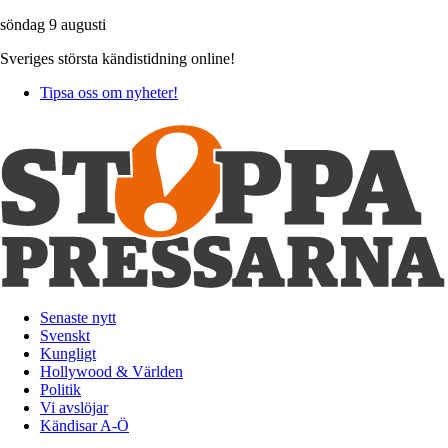
söndag 9 augusti
Sveriges största kändistidning online!
Tipsa oss om nyheter!
Senaste nytt
Svenskt
Kungligt
Hollywood & Världen
Politik
Vi avslöjar
Kändisar A-Ö