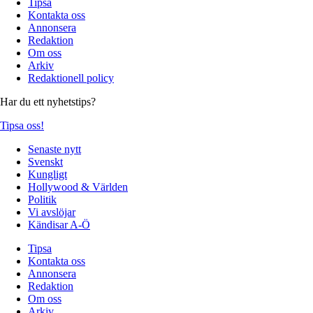
Tipsa
Kontakta oss
Annonsera
Redaktion
Om oss
Arkiv
Redaktionell policy
Har du ett nyhetstips?
Tipsa oss!
Senaste nytt
Svenskt
Kungligt
Hollywood & Världen
Politik
Vi avslöjar
Kändisar A-Ö
Tipsa
Kontakta oss
Annonsera
Redaktion
Om oss
Arkiv