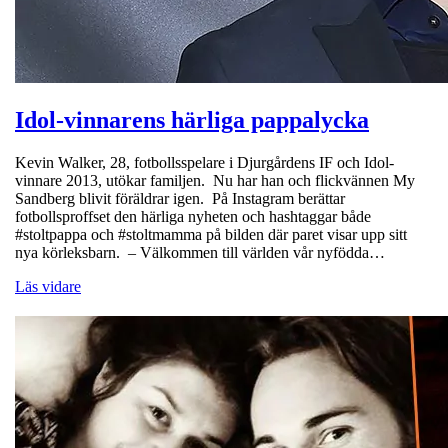
Idol-vinnarens härliga pappalycka
Kevin Walker, 28, fotbollsspelare i Djurgårdens IF och Idol-
vinnare 2013, utökar familjen. Nu har han och flickvännen My
Sandberg blivit föräldrar igen. På Instagram berättar
fotbollsproffset den härliga nyheten och hashtaggar både
#stoltpappa och #stoltmamma på bilden där paret visar upp sitt
nya körleksbarn. – Välkommen till världen vår nyfödda…
Läs vidare