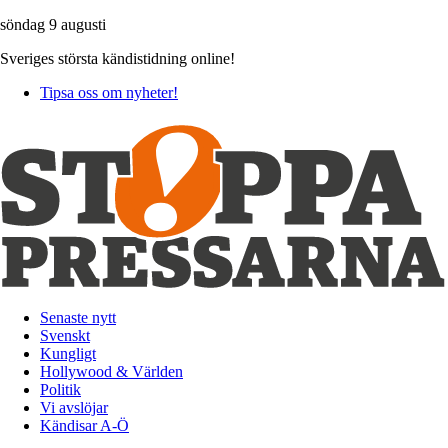
söndag 9 augusti
Sveriges största kändistidning online!
Tipsa oss om nyheter!
Senaste nytt
Svenskt
Kungligt
Hollywood & Världen
Politik
Vi avslöjar
Kändisar A-Ö