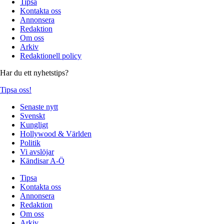
Tipsa
Kontakta oss
Annonsera
Redaktion
Om oss
Arkiv
Redaktionell policy
Har du ett nyhetstips?
Tipsa oss!
Senaste nytt
Svenskt
Kungligt
Hollywood & Världen
Politik
Vi avslöjar
Kändisar A-Ö
Tipsa
Kontakta oss
Annonsera
Redaktion
Om oss
Arkiv