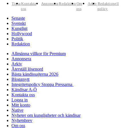
Tipsa
Kontakta
Annonsera
Redaktion
Om
Arkiv
Redaktionell
oss
oss
policy
Senaste
Svenskt
Kungligt
Hollywood
Politik
Redaktion
Allmänna villkor för Premium
Annonsera
Arkiv
Återställ lösenord
Bästa kändissajterna 2026
Bloggnytt
Integritetspolicy Stoppa Pressarna
Kändisar A-Ö
Kontakta oss
Logga in
Mitt konto
Native
Nyheter om kungligheter och kändisar
Nyhetsbrev
Om oss