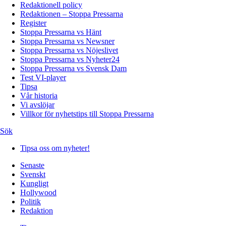
Redaktionell policy
Redaktionen – Stoppa Pressarna
Register
Stoppa Pressarna vs Hänt
Stoppa Pressarna vs Newsner
Stoppa Pressarna vs Nöjeslivet
Stoppa Pressarna vs Nyheter24
Stoppa Pressarna vs Svensk Dam
Test VI-player
Tipsa
Vår historia
Vi avslöjar
Villkor för nyhetstips till Stoppa Pressarna
Sök
Tipsa oss om nyheter!
Senaste
Svenskt
Kungligt
Hollywood
Politik
Redaktion