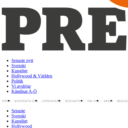
Senaste nytt
Svenskt
Kungligt
Hollywood & Världen
Politik
Vi avslöjar
Kändisar A-Ö
TIPSA
KONTAKTA OSS
ANNONSERA
REDAKTION
OM OSS
ARKIV
REDAK
Senaste
Svenskt
Kungligt
Hollywood