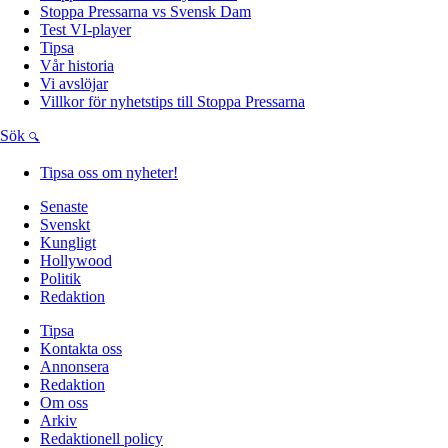
Stoppa Pressarna vs Svensk Dam
Test VI-player
Tipsa
Vår historia
Vi avslöjar
Villkor för nyhetstips till Stoppa Pressarna
Sök
Tipsa oss om nyheter!
Senaste
Svenskt
Kungligt
Hollywood
Politik
Redaktion
Tipsa
Kontakta oss
Annonsera
Redaktion
Om oss
Arkiv
Redaktionell policy