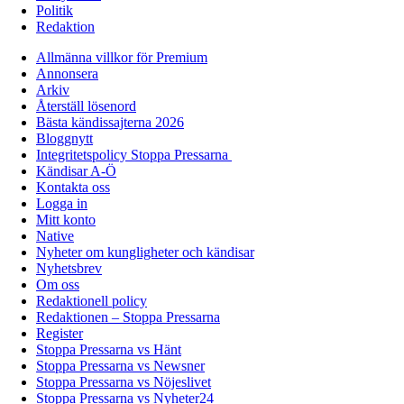
Politik
Redaktion
Allmänna villkor för Premium
Annonsera
Arkiv
Återställ lösenord
Bästa kändissajterna 2026
Bloggnytt
Integritetspolicy Stoppa Pressarna
Kändisar A-Ö
Kontakta oss
Logga in
Mitt konto
Native
Nyheter om kungligheter och kändisar
Nyhetsbrev
Om oss
Redaktionell policy
Redaktionen – Stoppa Pressarna
Register
Stoppa Pressarna vs Hänt
Stoppa Pressarna vs Newsner
Stoppa Pressarna vs Nöjeslivet
Stoppa Pressarna vs Nyheter24