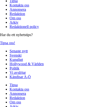
Tipsa
Kontakta oss
Annonsera
Redaktion
Om oss
Arkiv
Redaktionell policy
Har du ett nyhetstips?
Tipsa oss!
Senaste nytt
Svenskt
Kungligt
Hollywood & Världen
Politik
Vi avslöjar
Kändisar A-Ö
Tipsa
Kontakta oss
Annonsera
Redaktion
Om oss
Arkiv