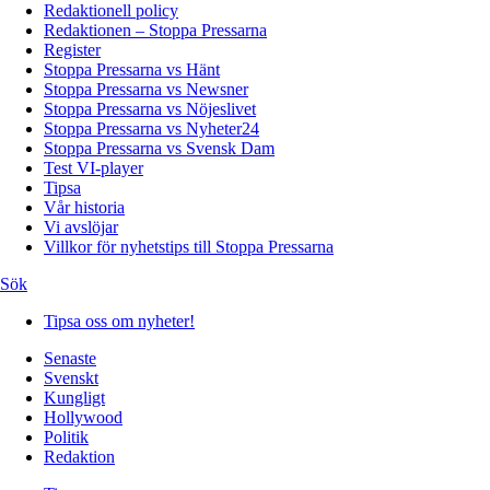
Redaktionell policy
Redaktionen – Stoppa Pressarna
Register
Stoppa Pressarna vs Hänt
Stoppa Pressarna vs Newsner
Stoppa Pressarna vs Nöjeslivet
Stoppa Pressarna vs Nyheter24
Stoppa Pressarna vs Svensk Dam
Test VI-player
Tipsa
Vår historia
Vi avslöjar
Villkor för nyhetstips till Stoppa Pressarna
Sök
Tipsa oss om nyheter!
Senaste
Svenskt
Kungligt
Hollywood
Politik
Redaktion