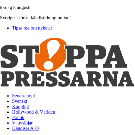
lördag 8 augusti
Sveriges största kändistidning online!
Tipsa oss om nyheter!
Senaste nytt
Svenskt
Kungligt
Hollywood & Världen
Politik
Vi avslöjar
Kändisar A-Ö