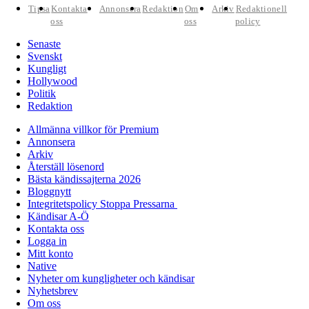
Tipsa
Kontakta
Annonsera
Redaktion
Om
Arkiv
Redaktionell
oss
oss
policy
Senaste
Svenskt
Kungligt
Hollywood
Politik
Redaktion
Allmänna villkor för Premium
Annonsera
Arkiv
Återställ lösenord
Bästa kändissajterna 2026
Bloggnytt
Integritetspolicy Stoppa Pressarna
Kändisar A-Ö
Kontakta oss
Logga in
Mitt konto
Native
Nyheter om kungligheter och kändisar
Nyhetsbrev
Om oss