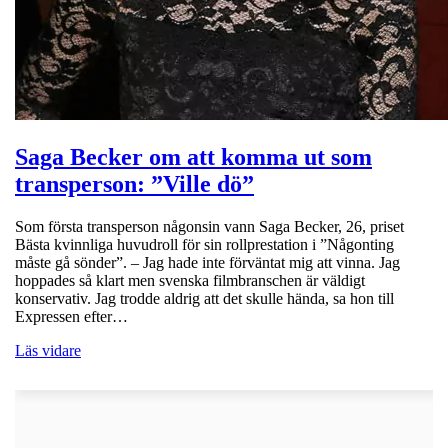
Saga Becker om att komma ut som
transperson: ”Ville dö”
Som första transperson någonsin vann Saga Becker, 26, priset
Bästa kvinnliga huvudroll för sin rollprestation i ”Någonting
måste gå sönder”. – Jag hade inte förväntat mig att vinna. Jag
hoppades så klart men svenska filmbranschen är väldigt
konservativ. Jag trodde aldrig att det skulle hända, sa hon till
Expressen efter…
Läs vidare