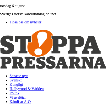
torsdag 6 augusti
Sveriges största kändistidning online!
Tipsa oss om nyheter!
Senaste nytt
Svenskt
Kungligt
Hollywood & Världen
Politik
Vi avslöjar
Kändisar A-Ö