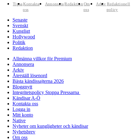
Tipsa
Kontakta
Annonsera
Redaktion
Om
Arkiv
Redaktionell
oss
oss
policy
Senaste
Svenskt
Kungligt
Hollywood
Politik
Redaktion
Allmänna villkor för Premium
Annonsera
Arkiv
Återställ lösenord
Bästa kändissajterna 2026
Bloggnytt
Integritetspolicy Stoppa Pressarna
Kändisar A-Ö
Kontakta oss
Logga in
Mitt konto
Native
Nyheter om kungligheter och kändisar
Nyhetsbrev
Om oss