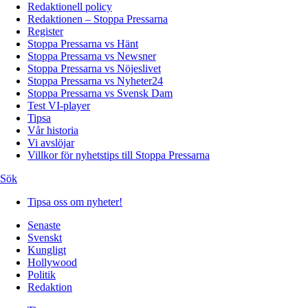
Redaktionell policy
Redaktionen – Stoppa Pressarna
Register
Stoppa Pressarna vs Hänt
Stoppa Pressarna vs Newsner
Stoppa Pressarna vs Nöjeslivet
Stoppa Pressarna vs Nyheter24
Stoppa Pressarna vs Svensk Dam
Test VI-player
Tipsa
Vår historia
Vi avslöjar
Villkor för nyhetstips till Stoppa Pressarna
Sök
Tipsa oss om nyheter!
Senaste
Svenskt
Kungligt
Hollywood
Politik
Redaktion