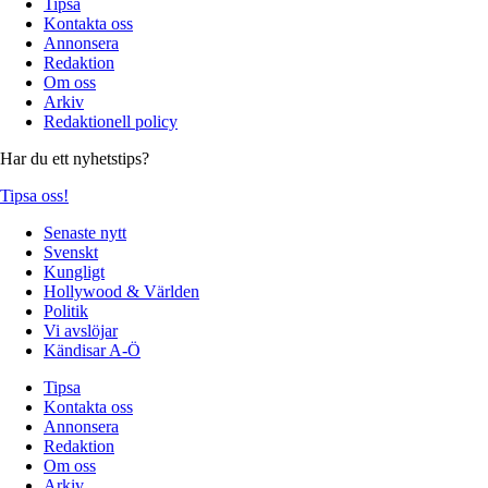
Tipsa
Kontakta oss
Annonsera
Redaktion
Om oss
Arkiv
Redaktionell policy
Har du ett nyhetstips?
Tipsa oss!
Senaste nytt
Svenskt
Kungligt
Hollywood & Världen
Politik
Vi avslöjar
Kändisar A-Ö
Tipsa
Kontakta oss
Annonsera
Redaktion
Om oss
Arkiv