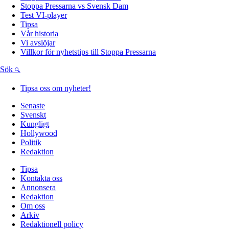
Stoppa Pressarna vs Svensk Dam
Test VI-player
Tipsa
Vår historia
Vi avslöjar
Villkor för nyhetstips till Stoppa Pressarna
Sök
Tipsa oss om nyheter!
Senaste
Svenskt
Kungligt
Hollywood
Politik
Redaktion
Tipsa
Kontakta oss
Annonsera
Redaktion
Om oss
Arkiv
Redaktionell policy