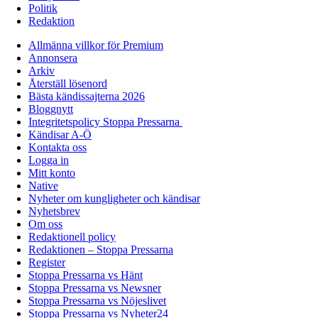
Politik
Redaktion
Allmänna villkor för Premium
Annonsera
Arkiv
Återställ lösenord
Bästa kändissajterna 2026
Bloggnytt
Integritetspolicy Stoppa Pressarna
Kändisar A-Ö
Kontakta oss
Logga in
Mitt konto
Native
Nyheter om kungligheter och kändisar
Nyhetsbrev
Om oss
Redaktionell policy
Redaktionen – Stoppa Pressarna
Register
Stoppa Pressarna vs Hänt
Stoppa Pressarna vs Newsner
Stoppa Pressarna vs Nöjeslivet
Stoppa Pressarna vs Nyheter24