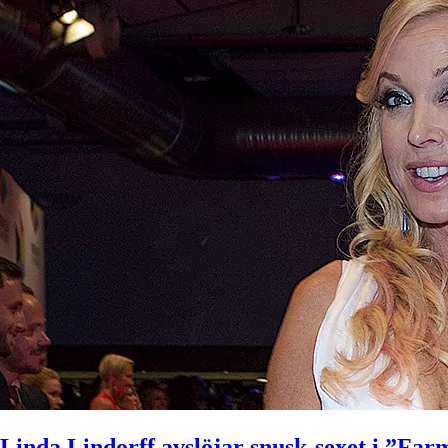
Linda Lindorff avslöjar snusk-sexet i ”Fa