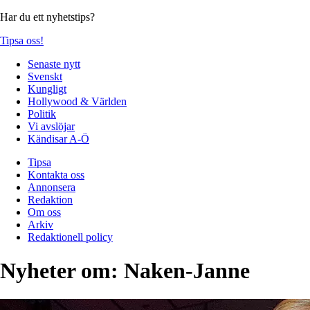
Har du ett nyhetstips?
Tipsa oss!
Senaste nytt
Svenskt
Kungligt
Hollywood & Världen
Politik
Vi avslöjar
Kändisar A-Ö
Tipsa
Kontakta oss
Annonsera
Redaktion
Om oss
Arkiv
Redaktionell policy
Nyheter om:
Naken-Janne