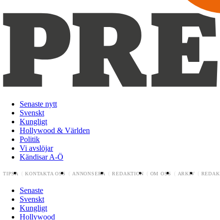
Senaste nytt
Svenskt
Kungligt
Hollywood & Världen
Politik
Vi avslöjar
Kändisar A-Ö
TIPSA
KONTAKTA OSS
ANNONSERA
REDAKTION
OM OSS
ARKIV
REDAK
Senaste
Svenskt
Kungligt
Hollywood