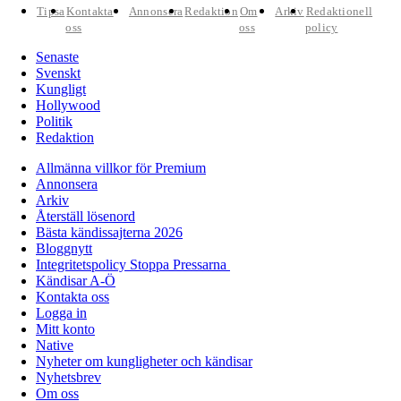
Tipsa
Kontakta
Annonsera
Redaktion
Om
Arkiv
Redaktionell
oss
oss
policy
Senaste
Svenskt
Kungligt
Hollywood
Politik
Redaktion
Allmänna villkor för Premium
Annonsera
Arkiv
Återställ lösenord
Bästa kändissajterna 2026
Bloggnytt
Integritetspolicy Stoppa Pressarna
Kändisar A-Ö
Kontakta oss
Logga in
Mitt konto
Native
Nyheter om kungligheter och kändisar
Nyhetsbrev
Om oss