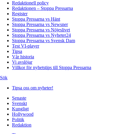
Redaktionell policy
Redaktionen – Stoppa Pressarna
Register
Stoppa Pressarna vs Hänt
Stoppa Pressarna vs Newsner
Stoppa Pressarna vs Nöjeslivet
Stoppa Pressarna vs Nyheter24
Stoppa Pressarna vs Svensk Dam
Test VI-player
Tipsa
Vår historia
Vi avslöjar
Villkor för nyhetstips till Stoppa Pressarna
Sök
Tipsa oss om nyheter!
Senaste
Svenskt
Kungligt
Hollywood
Politik
Redaktion