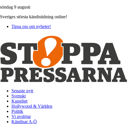
söndag 9 augusti
Sveriges största kändistidning online!
Tipsa oss om nyheter!
Senaste nytt
Svenskt
Kungligt
Hollywood & Världen
Politik
Vi avslöjar
Kändisar A-Ö