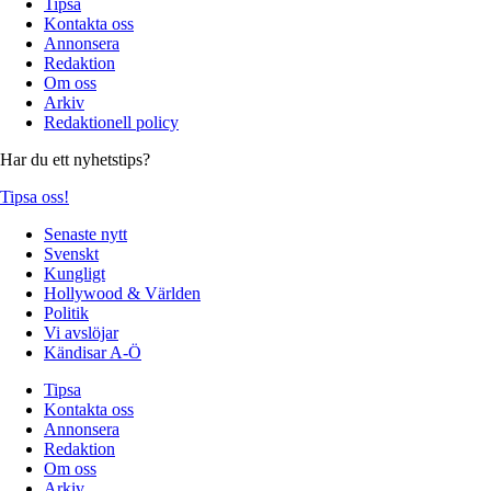
Tipsa
Kontakta oss
Annonsera
Redaktion
Om oss
Arkiv
Redaktionell policy
Har du ett nyhetstips?
Tipsa oss!
Senaste nytt
Svenskt
Kungligt
Hollywood & Världen
Politik
Vi avslöjar
Kändisar A-Ö
Tipsa
Kontakta oss
Annonsera
Redaktion
Om oss
Arkiv