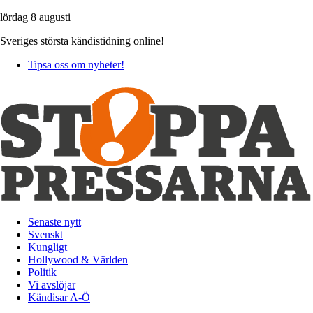
lördag 8 augusti
Sveriges största kändistidning online!
Tipsa oss om nyheter!
Senaste nytt
Svenskt
Kungligt
Hollywood & Världen
Politik
Vi avslöjar
Kändisar A-Ö