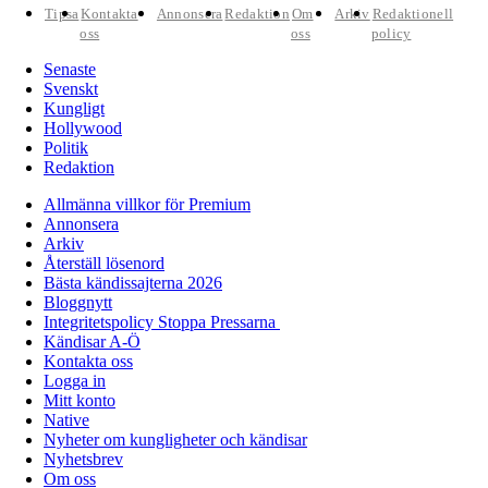
Tipsa
Kontakta
Annonsera
Redaktion
Om
Arkiv
Redaktionell
oss
oss
policy
Senaste
Svenskt
Kungligt
Hollywood
Politik
Redaktion
Allmänna villkor för Premium
Annonsera
Arkiv
Återställ lösenord
Bästa kändissajterna 2026
Bloggnytt
Integritetspolicy Stoppa Pressarna
Kändisar A-Ö
Kontakta oss
Logga in
Mitt konto
Native
Nyheter om kungligheter och kändisar
Nyhetsbrev
Om oss