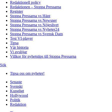
Redaktionell policy
Redaktionen – Stoppa Pressarna
Register
Stoppa Pressarna vs Hänt
Stoppa Pressarna vs Newsner
Stoppa Pressarna vs Nöjeslivet
Stoppa Pressarna vs Nyheter24
Stoppa Pressarna vs Svensk Dam
Test VI-player
Tipsa
Vår historia
Vi avslöjar
Villkor för nyhetstips till Stoppa Pressarna
Sök
Tipsa oss om nyheter!
Senaste
Svenskt
Kungligt
Hollywood
Politik
Redaktion