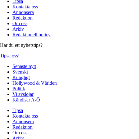
Tipsa
Kontakta oss
Annonsera
Redaktion
Om oss
Arkiv
Redaktionell policy
Har du ett nyhetstips?
Tipsa oss!
Senaste nytt
Svenskt
Kungligt
Hollywood & Världen
Politik
Vi avslöjar
Kändisar A-Ö
Tipsa
Kontakta oss
Annonsera
Redaktion
Om oss
Arkiv