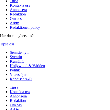
Tipsa
Kontakta oss
Annonsera
Redaktion
Om oss
Arkiv
Redaktionell policy
Har du ett nyhetstips?
Tipsa oss!
Senaste nytt
Svenskt
Kungligt
Hollywood & Världen
Politik
Vi avslöjar
Kändisar A-Ö
Tipsa
Kontakta oss
Annonsera
Redaktion
Om oss
Arkiv