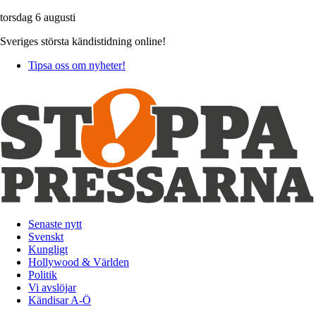
torsdag 6 augusti
Sveriges största kändistidning online!
Tipsa oss om nyheter!
Senaste nytt
Svenskt
Kungligt
Hollywood & Världen
Politik
Vi avslöjar
Kändisar A-Ö