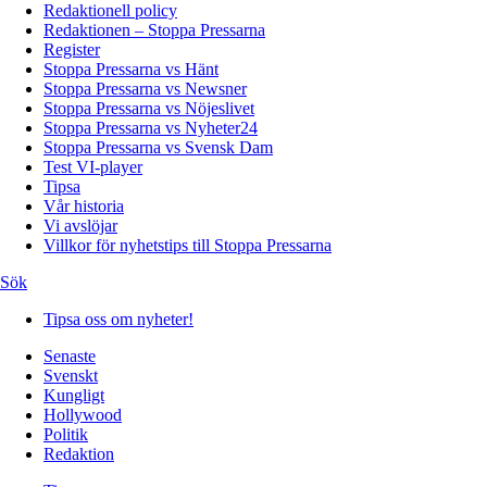
Redaktionell policy
Redaktionen – Stoppa Pressarna
Register
Stoppa Pressarna vs Hänt
Stoppa Pressarna vs Newsner
Stoppa Pressarna vs Nöjeslivet
Stoppa Pressarna vs Nyheter24
Stoppa Pressarna vs Svensk Dam
Test VI-player
Tipsa
Vår historia
Vi avslöjar
Villkor för nyhetstips till Stoppa Pressarna
Sök
Tipsa oss om nyheter!
Senaste
Svenskt
Kungligt
Hollywood
Politik
Redaktion