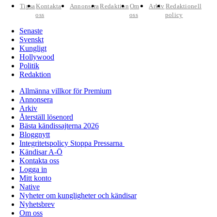
Tipsa
Kontakta
Annonsera
Redaktion
Om
Arkiv
Redaktionell
oss
oss
policy
Senaste
Svenskt
Kungligt
Hollywood
Politik
Redaktion
Allmänna villkor för Premium
Annonsera
Arkiv
Återställ lösenord
Bästa kändissajterna 2026
Bloggnytt
Integritetspolicy Stoppa Pressarna
Kändisar A-Ö
Kontakta oss
Logga in
Mitt konto
Native
Nyheter om kungligheter och kändisar
Nyhetsbrev
Om oss