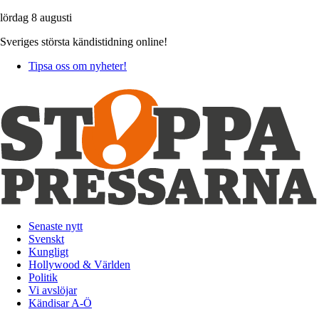
lördag 8 augusti
Sveriges största kändistidning online!
Tipsa oss om nyheter!
Senaste nytt
Svenskt
Kungligt
Hollywood & Världen
Politik
Vi avslöjar
Kändisar A-Ö