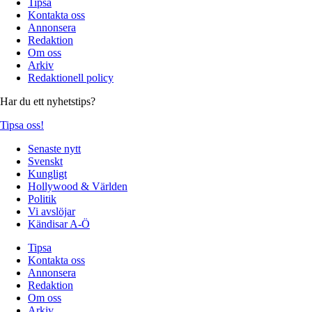
Tipsa
Kontakta oss
Annonsera
Redaktion
Om oss
Arkiv
Redaktionell policy
Har du ett nyhetstips?
Tipsa oss!
Senaste nytt
Svenskt
Kungligt
Hollywood & Världen
Politik
Vi avslöjar
Kändisar A-Ö
Tipsa
Kontakta oss
Annonsera
Redaktion
Om oss
Arkiv