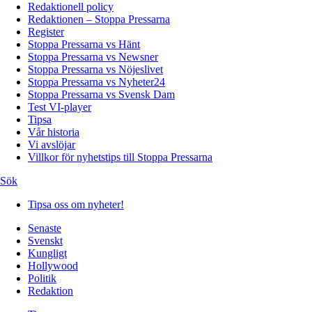
Redaktionell policy
Redaktionen – Stoppa Pressarna
Register
Stoppa Pressarna vs Hänt
Stoppa Pressarna vs Newsner
Stoppa Pressarna vs Nöjeslivet
Stoppa Pressarna vs Nyheter24
Stoppa Pressarna vs Svensk Dam
Test VI-player
Tipsa
Vår historia
Vi avslöjar
Villkor för nyhetstips till Stoppa Pressarna
Sök
Tipsa oss om nyheter!
Senaste
Svenskt
Kungligt
Hollywood
Politik
Redaktion