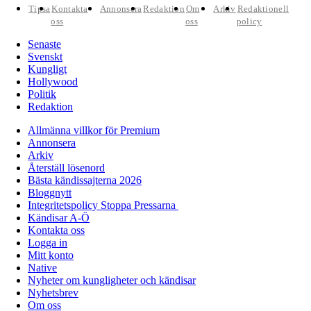
Tipsa
Kontakta
Annonsera
Redaktion
Om
Arkiv
Redaktionell
oss
oss
policy
Senaste
Svenskt
Kungligt
Hollywood
Politik
Redaktion
Allmänna villkor för Premium
Annonsera
Arkiv
Återställ lösenord
Bästa kändissajterna 2026
Bloggnytt
Integritetspolicy Stoppa Pressarna
Kändisar A-Ö
Kontakta oss
Logga in
Mitt konto
Native
Nyheter om kungligheter och kändisar
Nyhetsbrev
Om oss