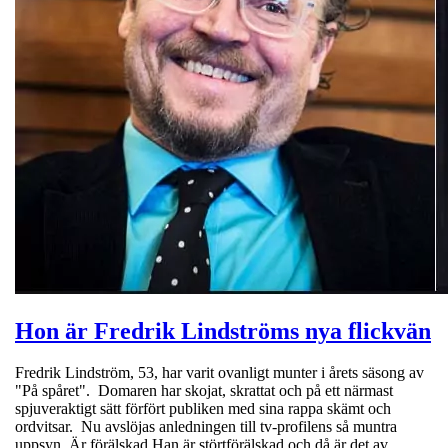
Hon är Fredrik Lindströms nya flickvän
Fredrik Lindström, 53, har varit ovanligt munter i årets säsong av
"På spåret". Domaren har skojat, skrattat och på ett närmast
spjuveraktigt sätt förfört publiken med sina rappa skämt och
ordvitsar. Nu avslöjas anledningen till tv-profilens så muntra
uppsyn. Är förälskad Han är störtförälskad och då är det av