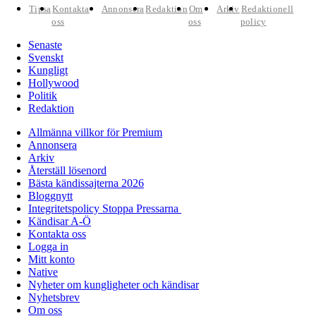
Tipsa
Kontakta
Annonsera
Redaktion
Om
Arkiv
Redaktionell
oss
oss
policy
Senaste
Svenskt
Kungligt
Hollywood
Politik
Redaktion
Allmänna villkor för Premium
Annonsera
Arkiv
Återställ lösenord
Bästa kändissajterna 2026
Bloggnytt
Integritetspolicy Stoppa Pressarna
Kändisar A-Ö
Kontakta oss
Logga in
Mitt konto
Native
Nyheter om kungligheter och kändisar
Nyhetsbrev
Om oss