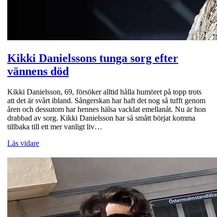
Kikki Danielssons tunga sorg efter
vännens död
Kikki Danielsson, 69, försöker alltid hålla humöret på topp trots
att det är svårt ibland. Sångerskan har haft det nog så tufft genom
åren och dessutom har hennes hälsa vacklat emellanåt. Nu är hon
drabbad av sorg. Kikki Danielsson har så smått börjat komma
tillbaka till ett mer vanligt liv…
Läs vidare