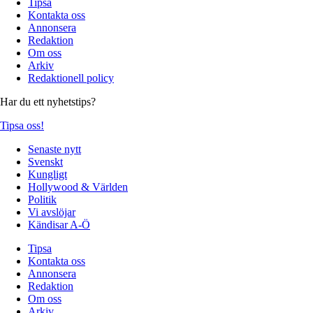
Tipsa
Kontakta oss
Annonsera
Redaktion
Om oss
Arkiv
Redaktionell policy
Har du ett nyhetstips?
Tipsa oss!
Senaste nytt
Svenskt
Kungligt
Hollywood & Världen
Politik
Vi avslöjar
Kändisar A-Ö
Tipsa
Kontakta oss
Annonsera
Redaktion
Om oss
Arkiv