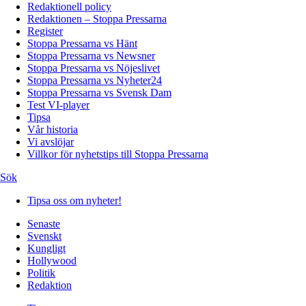
Redaktionell policy
Redaktionen – Stoppa Pressarna
Register
Stoppa Pressarna vs Hänt
Stoppa Pressarna vs Newsner
Stoppa Pressarna vs Nöjeslivet
Stoppa Pressarna vs Nyheter24
Stoppa Pressarna vs Svensk Dam
Test VI-player
Tipsa
Vår historia
Vi avslöjar
Villkor för nyhetstips till Stoppa Pressarna
Sök
Tipsa oss om nyheter!
Senaste
Svenskt
Kungligt
Hollywood
Politik
Redaktion