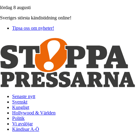
lördag 8 augusti
Sveriges största kändistidning online!
Tipsa oss om nyheter!
Senaste nytt
Svenskt
Kungligt
Hollywood & Världen
Politik
Vi avslöjar
Kändisar A-Ö