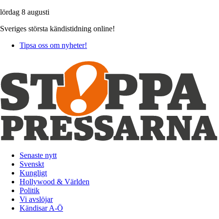
lördag 8 augusti
Sveriges största kändistidning online!
Tipsa oss om nyheter!
Senaste nytt
Svenskt
Kungligt
Hollywood & Världen
Politik
Vi avslöjar
Kändisar A-Ö