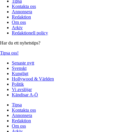
Tipsa
Kontakta oss
Annonsera
Redaktion
Om oss
Arkiv
Redaktionell policy
Har du ett nyhetstips?
Tipsa oss!
Senaste nytt
Svenskt
Kungligt
Hollywood & Världen
Politik
Vi avslöjar
Kändisar A-Ö
Tipsa
Kontakta oss
Annonsera
Redaktion
Om oss
Arkiv