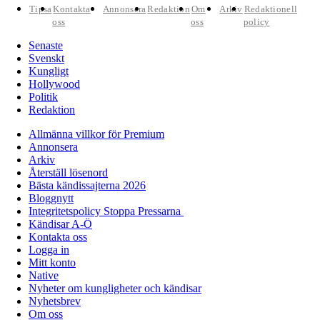
Tipsa
Kontakta
Annonsera
Redaktion
Om
Arkiv
Redaktionell
oss
oss
policy
Senaste
Svenskt
Kungligt
Hollywood
Politik
Redaktion
Allmänna villkor för Premium
Annonsera
Arkiv
Återställ lösenord
Bästa kändissajterna 2026
Bloggnytt
Integritetspolicy Stoppa Pressarna
Kändisar A-Ö
Kontakta oss
Logga in
Mitt konto
Native
Nyheter om kungligheter och kändisar
Nyhetsbrev
Om oss