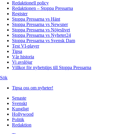
Redaktionell policy
Redaktionen – Stoppa Pressarna
Register
Stoppa Pressarna vs Hänt
Stoppa Pressarna vs Newsner
Stoppa Pressarna vs Nöjeslivet
Stoppa Pressarna vs Nyheter24
Stoppa Pressarna vs Svensk Dam
Test VI-player
Tipsa
Vår historia
Vi avslöjar
Villkor för nyhetstips till Stoppa Pressarna
Sök
Tipsa oss om nyheter!
Senaste
Svenskt
Kungligt
Hollywood
Politik
Redaktion