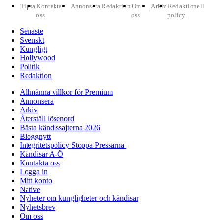
Tipsa
Kontakta
Annonsera
Redaktion
Om
Arkiv
Redaktionell
oss
oss
policy
Senaste
Svenskt
Kungligt
Hollywood
Politik
Redaktion
Allmänna villkor för Premium
Annonsera
Arkiv
Återställ lösenord
Bästa kändissajterna 2026
Bloggnytt
Integritetspolicy Stoppa Pressarna
Kändisar A-Ö
Kontakta oss
Logga in
Mitt konto
Native
Nyheter om kungligheter och kändisar
Nyhetsbrev
Om oss