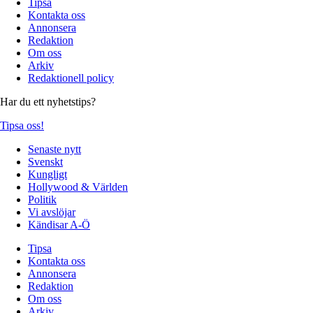
Tipsa
Kontakta oss
Annonsera
Redaktion
Om oss
Arkiv
Redaktionell policy
Har du ett nyhetstips?
Tipsa oss!
Senaste nytt
Svenskt
Kungligt
Hollywood & Världen
Politik
Vi avslöjar
Kändisar A-Ö
Tipsa
Kontakta oss
Annonsera
Redaktion
Om oss
Arkiv