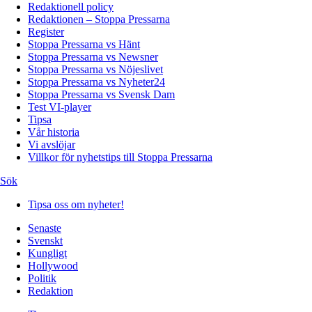
Redaktionell policy
Redaktionen – Stoppa Pressarna
Register
Stoppa Pressarna vs Hänt
Stoppa Pressarna vs Newsner
Stoppa Pressarna vs Nöjeslivet
Stoppa Pressarna vs Nyheter24
Stoppa Pressarna vs Svensk Dam
Test VI-player
Tipsa
Vår historia
Vi avslöjar
Villkor för nyhetstips till Stoppa Pressarna
Sök
Tipsa oss om nyheter!
Senaste
Svenskt
Kungligt
Hollywood
Politik
Redaktion