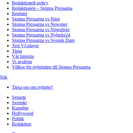
Redaktionell policy
Redaktionen – Stoppa Pressarna
Register
Stoppa Pressarna vs Hänt
Stoppa Pressarna vs Newsner
Stoppa Pressarna vs Nöjeslivet
Stoppa Pressarna vs Nyheter24
Stoppa Pressarna vs Svensk Dam
Test VI-player
Tipsa
Vår historia
Vi avslöjar
Villkor för nyhetstips till Stoppa Pressarna
Sök
Tipsa oss om nyheter!
Senaste
Svenskt
Kungligt
Hollywood
Politik
Redaktion