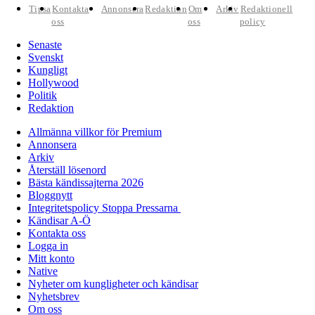
Tipsa
Kontakta
Annonsera
Redaktion
Om
Arkiv
Redaktionell
oss
oss
policy
Senaste
Svenskt
Kungligt
Hollywood
Politik
Redaktion
Allmänna villkor för Premium
Annonsera
Arkiv
Återställ lösenord
Bästa kändissajterna 2026
Bloggnytt
Integritetspolicy Stoppa Pressarna
Kändisar A-Ö
Kontakta oss
Logga in
Mitt konto
Native
Nyheter om kungligheter och kändisar
Nyhetsbrev
Om oss