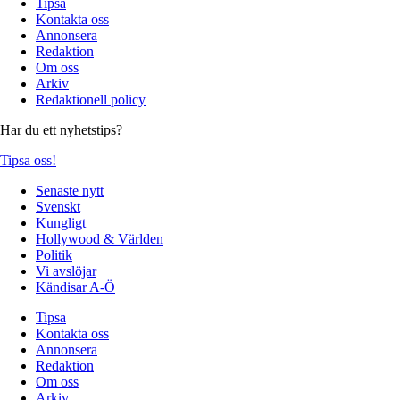
Tipsa
Kontakta oss
Annonsera
Redaktion
Om oss
Arkiv
Redaktionell policy
Har du ett nyhetstips?
Tipsa oss!
Senaste nytt
Svenskt
Kungligt
Hollywood & Världen
Politik
Vi avslöjar
Kändisar A-Ö
Tipsa
Kontakta oss
Annonsera
Redaktion
Om oss
Arkiv