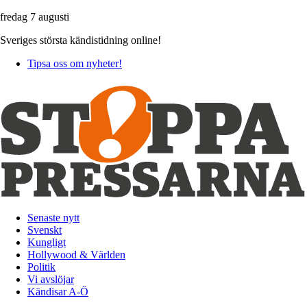
fredag 7 augusti
Sveriges största kändistidning online!
Tipsa oss om nyheter!
Senaste nytt
Svenskt
Kungligt
Hollywood & Världen
Politik
Vi avslöjar
Kändisar A-Ö