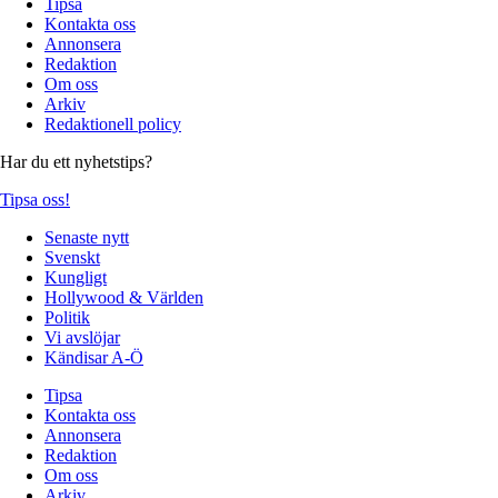
Tipsa
Kontakta oss
Annonsera
Redaktion
Om oss
Arkiv
Redaktionell policy
Har du ett nyhetstips?
Tipsa oss!
Senaste nytt
Svenskt
Kungligt
Hollywood & Världen
Politik
Vi avslöjar
Kändisar A-Ö
Tipsa
Kontakta oss
Annonsera
Redaktion
Om oss
Arkiv