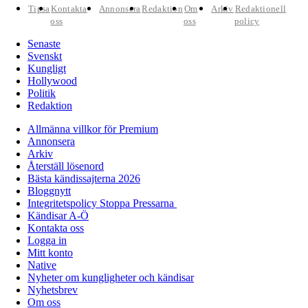
Tipsa
Kontakta
Annonsera
Redaktion
Om
Arkiv
Redaktionell
oss
oss
policy
Senaste
Svenskt
Kungligt
Hollywood
Politik
Redaktion
Allmänna villkor för Premium
Annonsera
Arkiv
Återställ lösenord
Bästa kändissajterna 2026
Bloggnytt
Integritetspolicy Stoppa Pressarna
Kändisar A-Ö
Kontakta oss
Logga in
Mitt konto
Native
Nyheter om kungligheter och kändisar
Nyhetsbrev
Om oss