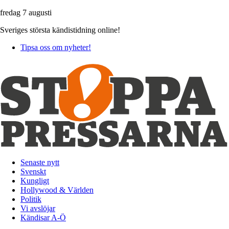
fredag 7 augusti
Sveriges största kändistidning online!
Tipsa oss om nyheter!
Senaste nytt
Svenskt
Kungligt
Hollywood & Världen
Politik
Vi avslöjar
Kändisar A-Ö