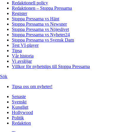
Redaktionell policy
Redaktionen – Stoppa Pressarna
Register
Stoppa Pressarna vs Hänt
Stoppa Pressarna vs Newsner
Stoppa Pressarna vs Nöjeslivet
Stoppa Pressarna vs Nyheter24
Stoppa Pressarna vs Svensk Dam
Test VI-player
Tipsa
Vår historia
Vi avslöjar
Villkor för nyhetstips till Stoppa Pressarna
Sök
Tipsa oss om nyheter!
Senaste
Svenskt
Kungligt
Hollywood
Politik
Redaktion