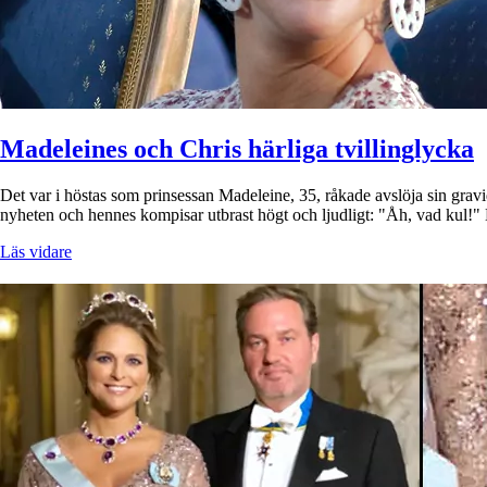
Madeleines och Chris härliga tvillinglycka
Det var i höstas som prinsessan Madeleine, 35, råkade avslöja sin gra
nyheten och hennes kompisar utbrast högt och ljudligt: "Åh, vad kul
Läs vidare