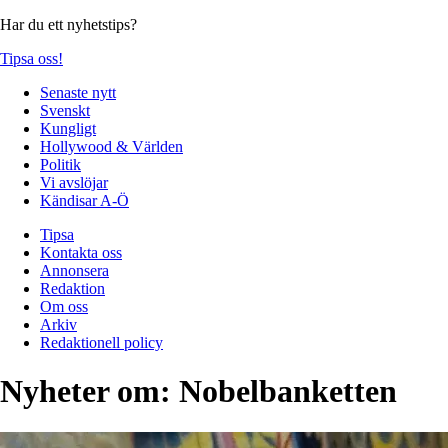
Har du ett nyhetstips?
Tipsa oss!
Senaste nytt
Svenskt
Kungligt
Hollywood & Världen
Politik
Vi avslöjar
Kändisar A-Ö
Tipsa
Kontakta oss
Annonsera
Redaktion
Om oss
Arkiv
Redaktionell policy
Nyheter om:
Nobelbanketten