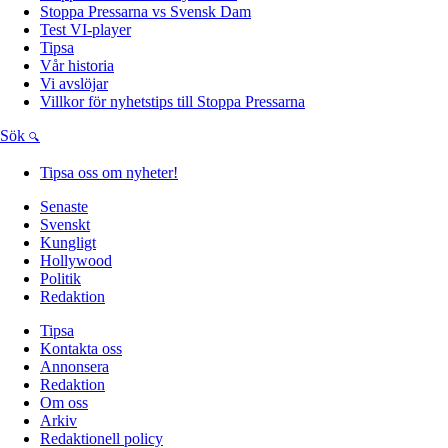
Stoppa Pressarna vs Svensk Dam
Test VI-player
Tipsa
Vår historia
Vi avslöjar
Villkor för nyhetstips till Stoppa Pressarna
Sök
Tipsa oss om nyheter!
Senaste
Svenskt
Kungligt
Hollywood
Politik
Redaktion
Tipsa
Kontakta oss
Annonsera
Redaktion
Om oss
Arkiv
Redaktionell policy