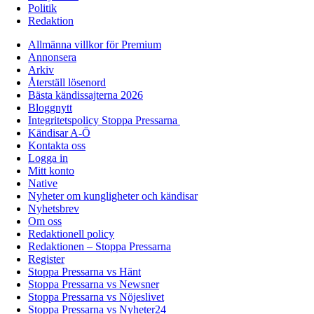
Politik
Redaktion
Allmänna villkor för Premium
Annonsera
Arkiv
Återställ lösenord
Bästa kändissajterna 2026
Bloggnytt
Integritetspolicy Stoppa Pressarna
Kändisar A-Ö
Kontakta oss
Logga in
Mitt konto
Native
Nyheter om kungligheter och kändisar
Nyhetsbrev
Om oss
Redaktionell policy
Redaktionen – Stoppa Pressarna
Register
Stoppa Pressarna vs Hänt
Stoppa Pressarna vs Newsner
Stoppa Pressarna vs Nöjeslivet
Stoppa Pressarna vs Nyheter24