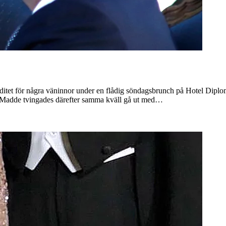
viditet för några väninnor under en flådig söndagsbrunch på Hotel Dipl
!" Madde tvingades därefter samma kväll gå ut med…