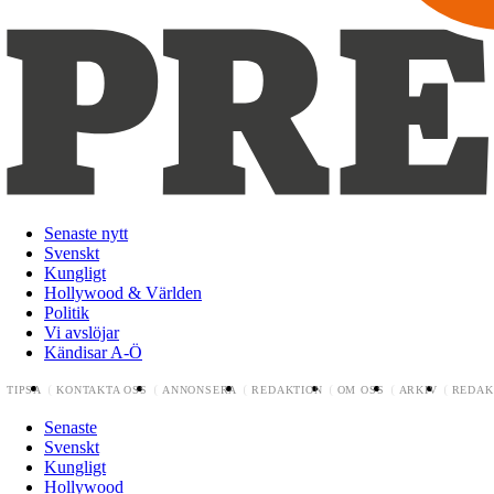
Senaste nytt
Svenskt
Kungligt
Hollywood & Världen
Politik
Vi avslöjar
Kändisar A-Ö
TIPSA
KONTAKTA OSS
ANNONSERA
REDAKTION
OM OSS
ARKIV
REDAK
Senaste
Svenskt
Kungligt
Hollywood