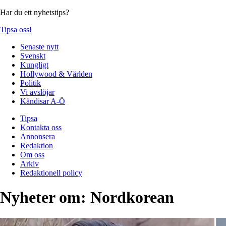
Har du ett nyhetstips?
Tipsa oss!
Senaste nytt
Svenskt
Kungligt
Hollywood & Världen
Politik
Vi avslöjar
Kändisar A-Ö
Tipsa
Kontakta oss
Annonsera
Redaktion
Om oss
Arkiv
Redaktionell policy
Nyheter om:
Nordkorean