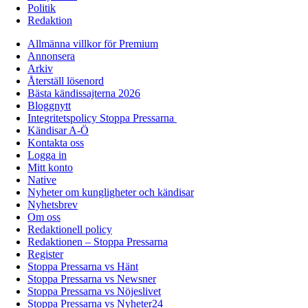
Politik
Redaktion
Allmänna villkor för Premium
Annonsera
Arkiv
Återställ lösenord
Bästa kändissajterna 2026
Bloggnytt
Integritetspolicy Stoppa Pressarna
Kändisar A-Ö
Kontakta oss
Logga in
Mitt konto
Native
Nyheter om kungligheter och kändisar
Nyhetsbrev
Om oss
Redaktionell policy
Redaktionen – Stoppa Pressarna
Register
Stoppa Pressarna vs Hänt
Stoppa Pressarna vs Newsner
Stoppa Pressarna vs Nöjeslivet
Stoppa Pressarna vs Nyheter24