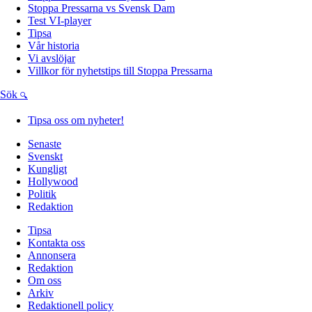
Stoppa Pressarna vs Svensk Dam
Test VI-player
Tipsa
Vår historia
Vi avslöjar
Villkor för nyhetstips till Stoppa Pressarna
Sök
Tipsa oss om nyheter!
Senaste
Svenskt
Kungligt
Hollywood
Politik
Redaktion
Tipsa
Kontakta oss
Annonsera
Redaktion
Om oss
Arkiv
Redaktionell policy