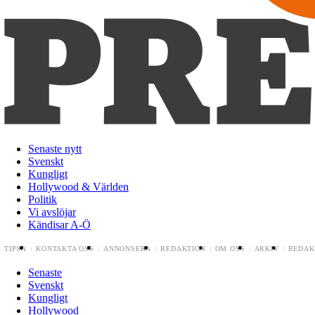
Senaste nytt
Svenskt
Kungligt
Hollywood & Världen
Politik
Vi avslöjar
Kändisar A-Ö
TIPSA
KONTAKTA OSS
ANNONSERA
REDAKTION
OM OSS
ARKIV
REDAK
Senaste
Svenskt
Kungligt
Hollywood