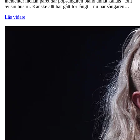
incidenter mellan paret där popsångaren bland annat kallats ”tönt”
av sin hustru. Kanske allt har gått för långt – nu har sångaren…
Läs vidare