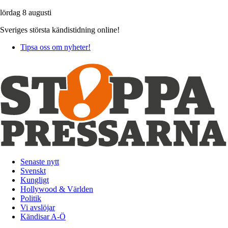
lördag 8 augusti
Sveriges största kändistidning online!
Tipsa oss om nyheter!
Senaste nytt
Svenskt
Kungligt
Hollywood & Världen
Politik
Vi avslöjar
Kändisar A-Ö