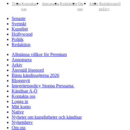
Tipsa
Kontakta
Annonsera
Redaktion
Om
Arkiv
Redaktionell
oss
oss
policy
Senaste
Svenskt
Kungligt
Hollywood
Politik
Redaktion
Allmänna villkor för Premium
Annonsera
Arkiv
Återställ lösenord
Bästa kändissajterna 2026
Bloggnytt
Integritetspolicy Stoppa Pressarna
Kändisar A-Ö
Kontakta oss
Logga in
Mitt konto
Native
Nyheter om kungligheter och kändisar
Nyhetsbrev
Om oss