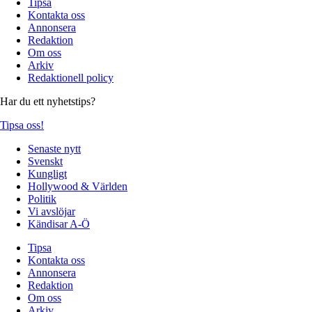
Tipsa
Kontakta oss
Annonsera
Redaktion
Om oss
Arkiv
Redaktionell policy
Har du ett nyhetstips?
Tipsa oss!
Senaste nytt
Svenskt
Kungligt
Hollywood & Världen
Politik
Vi avslöjar
Kändisar A-Ö
Tipsa
Kontakta oss
Annonsera
Redaktion
Om oss
Arkiv