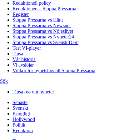
Redaktionell policy
Redaktionen – Stoppa Pressarna
Register
Stoppa Pressarna vs Hänt
Stoppa Pressarna vs Newsner
Stoppa Pressarna vs Nöjeslivet
Stoppa Pressarna vs Nyheter24
Stoppa Pressarna vs Svensk Dam
Test VI-player
Tipsa
Vår historia
Vi avslöjar
Villkor för nyhetstips till Stoppa Pressarna
Sök
Tipsa oss om nyheter!
Senaste
Svenskt
Kungligt
Hollywood
Politik
Redaktion