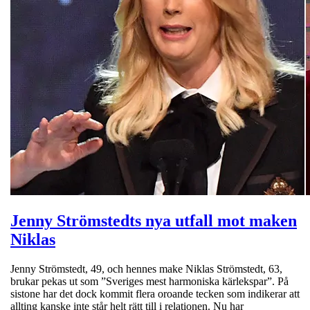
Jenny Strömstedts nya utfall mot maken
Niklas
Jenny Strömstedt, 49, och hennes make Niklas Strömstedt, 63,
brukar pekas ut som ”Sveriges mest harmoniska kärlekspar”. På
sistone har det dock kommit flera oroande tecken som indikerar att
allting kanske inte står helt rätt till i relationen. Nu har