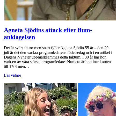
Agneta Sjödins attack efter flum-
anklagelsen
Det är svårt att tro men snart fyller Agneta Sjödin 55 år – den 20
juli är det den vackra programledarens födelsedag och i en artikel i
Dagens Nyheter uppmärksammas detta faktum. I 30 år har hon
varit en av våra största programledare. Numera är hon inte knuten
till TV4 men…
Läs vidare