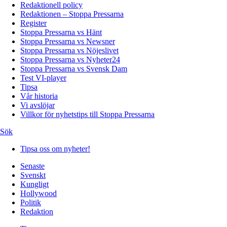
Redaktionell policy
Redaktionen – Stoppa Pressarna
Register
Stoppa Pressarna vs Hänt
Stoppa Pressarna vs Newsner
Stoppa Pressarna vs Nöjeslivet
Stoppa Pressarna vs Nyheter24
Stoppa Pressarna vs Svensk Dam
Test VI-player
Tipsa
Vår historia
Vi avslöjar
Villkor för nyhetstips till Stoppa Pressarna
Sök
Tipsa oss om nyheter!
Senaste
Svenskt
Kungligt
Hollywood
Politik
Redaktion