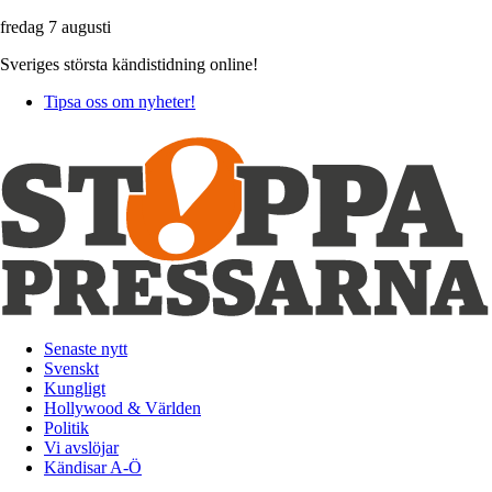
fredag 7 augusti
Sveriges största kändistidning online!
Tipsa oss om nyheter!
Senaste nytt
Svenskt
Kungligt
Hollywood & Världen
Politik
Vi avslöjar
Kändisar A-Ö