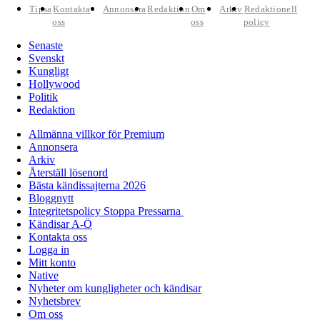
Tipsa
Kontakta
Annonsera
Redaktion
Om
Arkiv
Redaktionell
oss
oss
policy
Senaste
Svenskt
Kungligt
Hollywood
Politik
Redaktion
Allmänna villkor för Premium
Annonsera
Arkiv
Återställ lösenord
Bästa kändissajterna 2026
Bloggnytt
Integritetspolicy Stoppa Pressarna
Kändisar A-Ö
Kontakta oss
Logga in
Mitt konto
Native
Nyheter om kungligheter och kändisar
Nyhetsbrev
Om oss