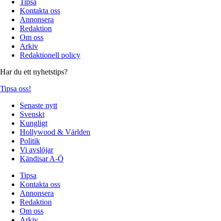
Tipsa
Kontakta oss
Annonsera
Redaktion
Om oss
Arkiv
Redaktionell policy
Har du ett nyhetstips?
Tipsa oss!
Senaste nytt
Svenskt
Kungligt
Hollywood & Världen
Politik
Vi avslöjar
Kändisar A-Ö
Tipsa
Kontakta oss
Annonsera
Redaktion
Om oss
Arkiv