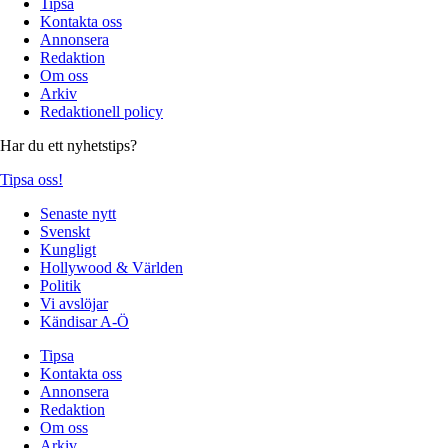
Tipsa
Kontakta oss
Annonsera
Redaktion
Om oss
Arkiv
Redaktionell policy
Har du ett nyhetstips?
Tipsa oss!
Senaste nytt
Svenskt
Kungligt
Hollywood & Världen
Politik
Vi avslöjar
Kändisar A-Ö
Tipsa
Kontakta oss
Annonsera
Redaktion
Om oss
Arkiv