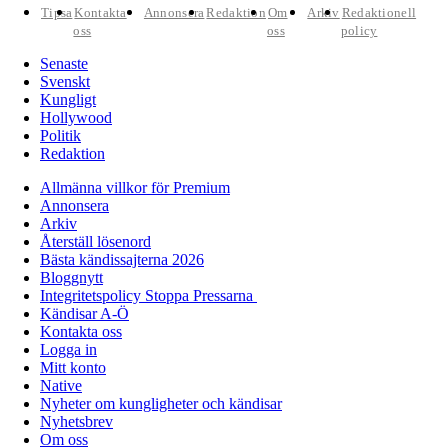
Tipsa
Kontakta
Annonsera
Redaktion
Om
Arkiv
Redaktionell
oss
oss
policy
Senaste
Svenskt
Kungligt
Hollywood
Politik
Redaktion
Allmänna villkor för Premium
Annonsera
Arkiv
Återställ lösenord
Bästa kändissajterna 2026
Bloggnytt
Integritetspolicy Stoppa Pressarna
Kändisar A-Ö
Kontakta oss
Logga in
Mitt konto
Native
Nyheter om kungligheter och kändisar
Nyhetsbrev
Om oss