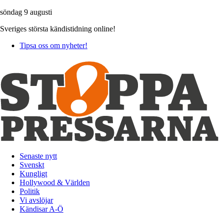
söndag 9 augusti
Sveriges största kändistidning online!
Tipsa oss om nyheter!
Senaste nytt
Svenskt
Kungligt
Hollywood & Världen
Politik
Vi avslöjar
Kändisar A-Ö