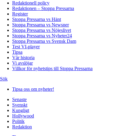
Redaktionell policy
Redaktionen – Stoppa Pressarna
Register
Stoppa Pressarna vs Hänt
Stoppa Pressarna vs Newsner
Stoppa Pressarna vs Nöjeslivet
Stoppa Pressarna vs Nyheter24
Stoppa Pressarna vs Svensk Dam
Test VI-player
Tipsa
Vår historia
Vi avslöjar
Villkor för nyhetstips till Stoppa Pressarna
Sök
Tipsa oss om nyheter!
Senaste
Svenskt
Kungligt
Hollywood
Politik
Redaktion