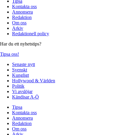
Tipsa
Kontakta oss
Annonsera
Redaktion
Om oss
Arkiv
Redaktionell policy
Har du ett nyhetstips?
Tipsa oss!
Senaste nytt
Svenskt
Kungligt
Hollywood & Världen
Politik
Vi avslöjar
Kändisar A-Ö
Tipsa
Kontakta oss
Annonsera
Redaktion
Om oss
Arkiv