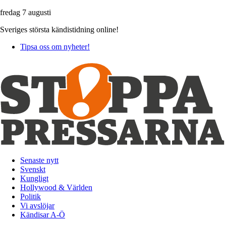
fredag 7 augusti
Sveriges största kändistidning online!
Tipsa oss om nyheter!
Senaste nytt
Svenskt
Kungligt
Hollywood & Världen
Politik
Vi avslöjar
Kändisar A-Ö