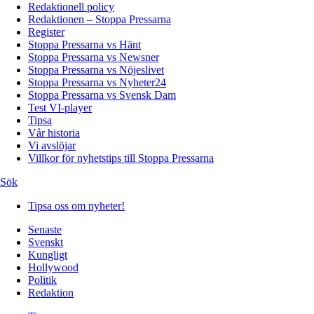
Redaktionell policy
Redaktionen – Stoppa Pressarna
Register
Stoppa Pressarna vs Hänt
Stoppa Pressarna vs Newsner
Stoppa Pressarna vs Nöjeslivet
Stoppa Pressarna vs Nyheter24
Stoppa Pressarna vs Svensk Dam
Test VI-player
Tipsa
Vår historia
Vi avslöjar
Villkor för nyhetstips till Stoppa Pressarna
Sök
Tipsa oss om nyheter!
Senaste
Svenskt
Kungligt
Hollywood
Politik
Redaktion