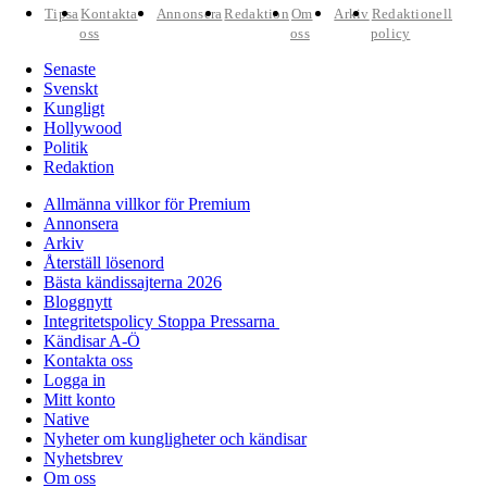
Tipsa
Kontakta
Annonsera
Redaktion
Om
Arkiv
Redaktionell
oss
oss
policy
Senaste
Svenskt
Kungligt
Hollywood
Politik
Redaktion
Allmänna villkor för Premium
Annonsera
Arkiv
Återställ lösenord
Bästa kändissajterna 2026
Bloggnytt
Integritetspolicy Stoppa Pressarna
Kändisar A-Ö
Kontakta oss
Logga in
Mitt konto
Native
Nyheter om kungligheter och kändisar
Nyhetsbrev
Om oss